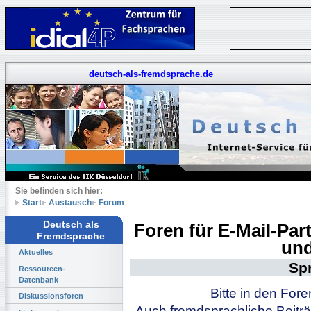
deutsch-als-fremdsprache.de
Sie befinden sich hier:
Start
Austausch
Forum
Deutsch als
Foren für E-Mail-Pa
Fremdsprache
und
Aktuelles
Sp
Ressourcen-
Datenbank
Bitte in den For
Diskussionsforen
Auch fremdsprachliche Beiträ