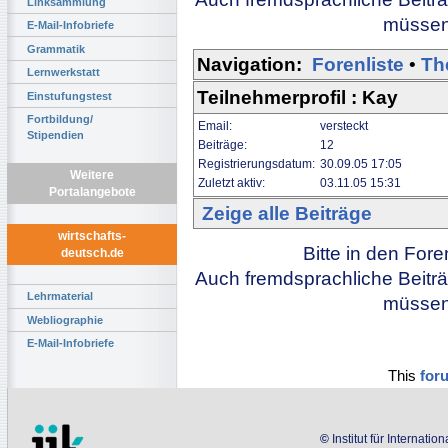
Linksammlung
müssen 
E-Mail-Infobriefe
Grammatik
Navigation:
Forenliste
•
Th
Lernwerkstatt
Teilnehmerprofil : Kay
Einstufungstest
Fortbildung/
Email:
versteckt
Stipendien
Beiträge:
12
Registrierungsdatum:
30.09.05 17:05
Weitere
Zuletzt aktiv:
03.11.05 15:31
Portalangebote
Zeige alle Beiträge
wirtschafts-
Bitte in den For
deutsch.de
Auch fremdsprachliche Beiträ
Lehrmaterial
müssen 
Webliographie
E-Mail-Infobriefe
This
for
©
Institut für Internati