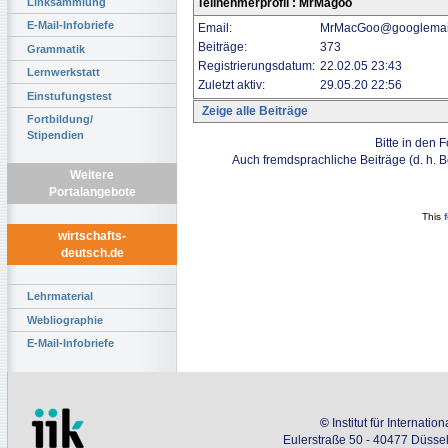
Linksammlung
Teilnehmerprofil : MrMagoo
E-Mail-Infobriefe
Email:
MrMacGoo@googlemai
Beiträge:
373
Grammatik
Registrierungsdatum:
22.02.05 23:43
Lernwerkstatt
Zuletzt aktiv:
29.05.20 22:56
Einstufungstest
Zeige alle Beiträge
Fortbildung/
Stipendien
Bitte in den 
Auch fremdsprachliche Beiträge (d. h. 
Weitere
Portalangebote
This
wirtschafts-
deutsch.de
Lehrmaterial
Webliographie
E-Mail-Infobriefe
©
Institut für Internati
Eulerstraße 50 - 40477 Düssel