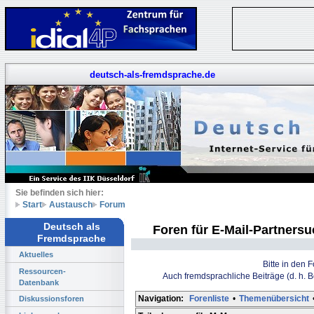
deutsch-als-fremdsprache.de
Sie befinden sich hier:
Start
Austausch
Forum
Deutsch als
Foren für E-Mail-Partners
Fremdsprache
Aktuelles
Bitte in den 
Ressourcen-
Auch fremdsprachliche Beiträge (d. h. 
Datenbank
Navigation:
Forenliste
•
Themenübersicht
Diskussionsforen