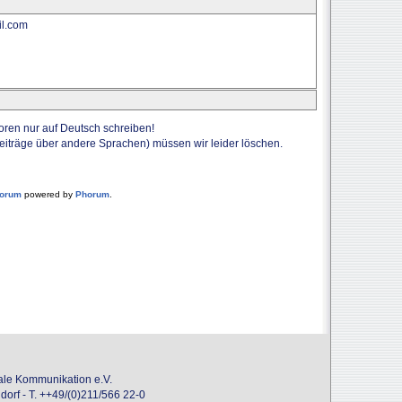
l.com
Foren nur auf Deutsch schreiben!
Beiträge über andere Sprachen) müssen wir leider löschen.
forum
powered by
Phorum
.
onale Kommunikation e.V.
dorf - T. ++49/(0)211/566 22-0