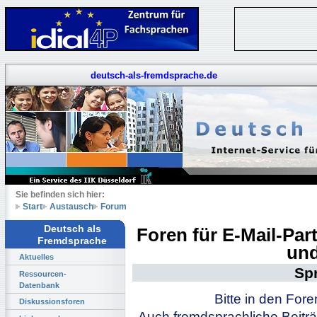
deutsch-als-fremdsprache.de
Sie befinden sich hier:
Start
Austausch
Forum
Deutsch als
Foren für E-Mail-Pa
Fremdsprache
und
Aktuelles
Sp
Ressourcen-
Datenbank
Bitte in den For
Diskussionsforen
Auch fremdsprachliche Beiträ