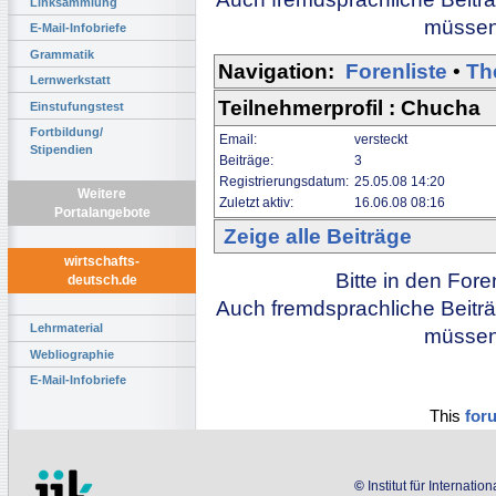
Linksammlung
müssen 
E-Mail-Infobriefe
Grammatik
Navigation:
Forenliste
•
Th
Lernwerkstatt
Teilnehmerprofil : Chucha
Einstufungstest
Fortbildung/
Email:
versteckt
Stipendien
Beiträge:
3
Registrierungsdatum:
25.05.08 14:20
Weitere
Zuletzt aktiv:
16.06.08 08:16
Portalangebote
Zeige alle Beiträge
wirtschafts-
Bitte in den For
deutsch.de
Auch fremdsprachliche Beiträ
Lehrmaterial
müssen 
Webliographie
E-Mail-Infobriefe
This
for
©
Institut für Internati