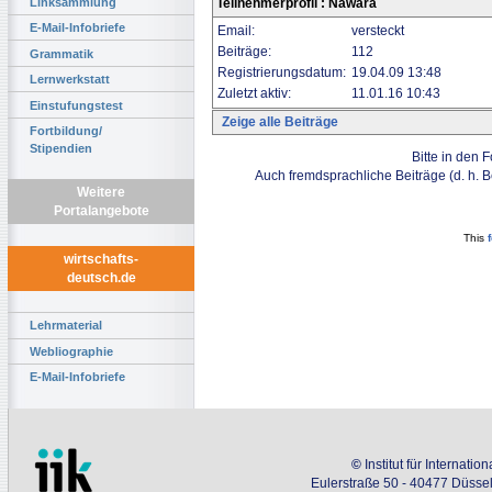
Linksammlung
Teilnehmerprofil : Nawara
E-Mail-Infobriefe
Email:
versteckt
Beiträge:
112
Grammatik
Registrierungsdatum:
19.04.09 13:48
Lernwerkstatt
Zuletzt aktiv:
11.01.16 10:43
Einstufungstest
Zeige alle Beiträge
Fortbildung/
Stipendien
Bitte in den 
Auch fremdsprachliche Beiträge (d. h. 
Weitere
Portalangebote
This
wirtschafts-
deutsch.de
Lehrmaterial
Webliographie
E-Mail-Infobriefe
©
Institut für Internati
Eulerstraße 50 - 40477 Düssel