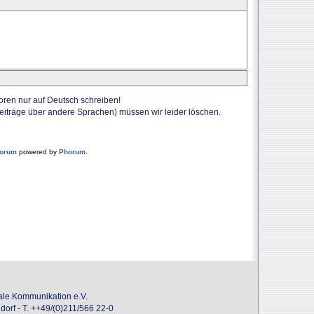
Foren nur auf Deutsch schreiben!
Beiträge über andere Sprachen) müssen wir leider löschen.
forum
powered by
Phorum
.
onale Kommunikation e.V.
dorf - T. ++49/(0)211/566 22-0