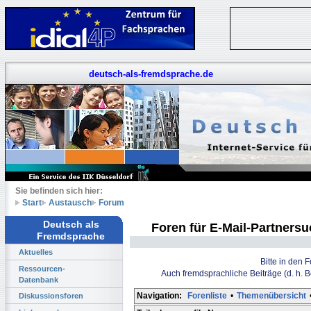
deutsch-als-fremdsprache.de
Sie befinden sich hier:
Start
Austausch
Forum
Deutsch als
Foren für E-Mail-Partners
Fremdsprache
Aktuelles
Bitte in den 
Ressourcen-
Auch fremdsprachliche Beiträge (d. h. 
Datenbank
Navigation:
Forenliste
•
Themenübersicht
Diskussionsforen