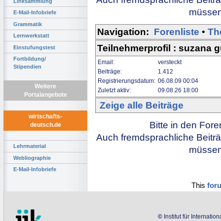
Linksammlung
müssen 
E-Mail-Infobriefe
Grammatik
Navigation:
Forenliste
•
Th
Lernwerkstatt
Teilnehmerprofil : suzana 
Einstufungstest
Fortbildung/
Email:
versteckt
Stipendien
Beiträge:
1.412
Registrierungsdatum:
06.08.09 00:04
Weitere
Zuletzt aktiv:
09.08.26 18:00
Portalangebote
Zeige alle Beiträge
wirtschafts-
Bitte in den For
deutsch.de
Auch fremdsprachliche Beiträ
Lehrmaterial
müssen 
Webliographie
E-Mail-Infobriefe
This
for
©
Institut für Internati