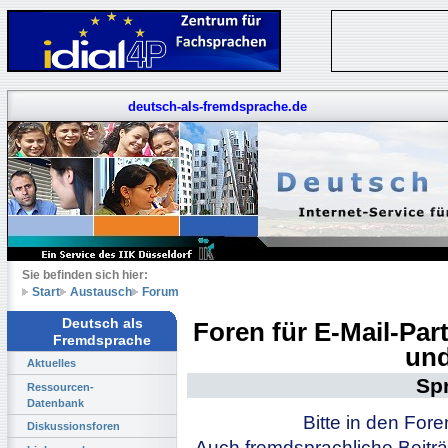
deutsch-als-fremdsprache.de
Sie befinden sich hier:
Start
Austausch
Forum
Deutsch als
Foren für E-Mail-Pa
Fremdsprache
und
Aktuelles
Sp
Ressourcen-
Datenbank
Bitte in den For
Diskussionsforen
Auch fremdsprachliche Beiträ