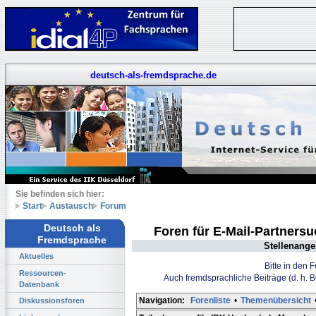
deutsch-als-fremdsprache.de
Sie befinden sich hier:
Start
Austausch
Forum
Deutsch als
Foren für E-Mail-Partners
Fremdsprache
Stellenange
Aktuelles
Bitte in den 
Ressourcen-
Auch fremdsprachliche Beiträge (d. h. 
Datenbank
Navigation:
Forenliste
•
Themenübersicht
Diskussionsforen