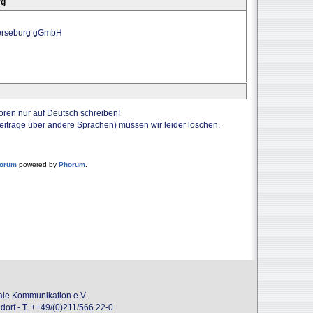
rg
Merseburg gGmbH
Foren nur auf Deutsch schreiben!
Beiträge über andere Sprachen) müssen wir leider löschen.
forum
powered by
Phorum
.
onale Kommunikation e.V.
dorf - T. ++49/(0)211/566 22-0