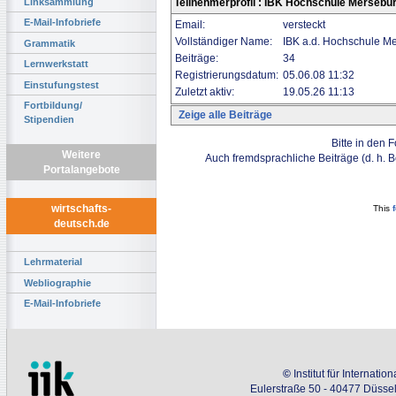
Linksammlung
Teilnehmerprofil : IBK Hochschule Mersebu
E-Mail-Infobriefe
Email:
versteckt
Vollständiger Name:
IBK a.d. Hochschule 
Grammatik
Beiträge:
34
Lernwerkstatt
Registrierungsdatum:
05.06.08 11:32
Einstufungstest
Zuletzt aktiv:
19.05.26 11:13
Fortbildung/
Zeige alle Beiträge
Stipendien
Bitte in den 
Weitere
Auch fremdsprachliche Beiträge (d. h. 
Portalangebote
wirtschafts-
This
deutsch.de
Lehrmaterial
Webliographie
E-Mail-Infobriefe
©
Institut für Internati
Eulerstraße 50 - 40477 Düssel