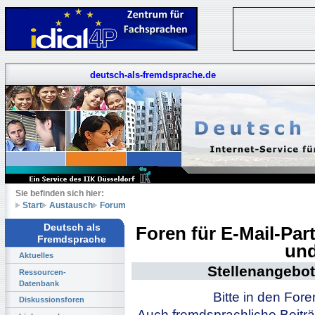
deutsch-als-fremdsprache.de
Sie befinden sich hier:
Start
Austausch
Forum
Deutsch als
Foren für E-Mail-Pa
Fremdsprache
und
Aktuelles
Stellenangebot
Ressourcen-
Datenbank
Bitte in den For
Diskussionsforen
Auch fremdsprachliche Beiträ