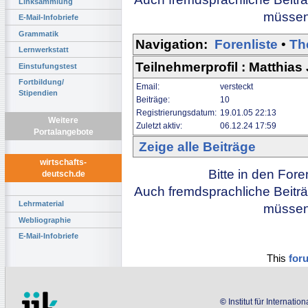
Linksammlung
müssen 
E-Mail-Infobriefe
Grammatik
Navigation:
Forenliste
•
Th
Lernwerkstatt
Teilnehmerprofil : Matthias
Einstufungstest
Fortbildung/
Email:
versteckt
Stipendien
Beiträge:
10
Registrierungsdatum:
19.01.05 22:13
Weitere
Zuletzt aktiv:
06.12.24 17:59
Portalangebote
Zeige alle Beiträge
wirtschafts-
Bitte in den For
deutsch.de
Auch fremdsprachliche Beiträ
Lehrmaterial
müssen 
Webliographie
E-Mail-Infobriefe
This
for
©
Institut für Internati