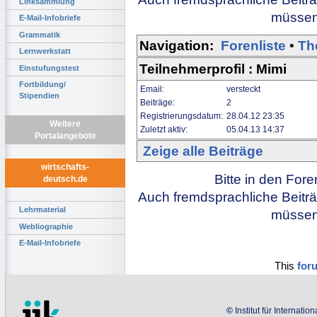
Linksammlung
müssen 
E-Mail-Infobriefe
Grammatik
Navigation:
Forenliste
•
Th
Lernwerkstatt
Teilnehmerprofil : Mimi
Einstufungstest
Fortbildung/
Email:
versteckt
Stipendien
Beiträge:
2
Registrierungsdatum:
28.04.12 23:35
Weitere
Zuletzt aktiv:
05.04.13 14:37
Portalangebote
Zeige alle Beiträge
wirtschafts-
Bitte in den For
deutsch.de
Auch fremdsprachliche Beiträ
Lehrmaterial
müssen 
Webliographie
E-Mail-Infobriefe
This
for
©
Institut für Internati