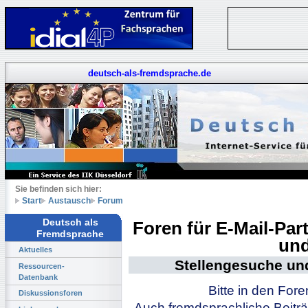
deutsch-als-fremdsprache.de
Sie befinden sich hier:
Start
Austausch
Forum
Deutsch als
Foren für E-Mail-Pa
Fremdsprache
und
Aktuelles
Stellengesuche un
Ressourcen-
Datenbank
Bitte in den For
Diskussionsforen
Auch fremdsprachliche Beiträ