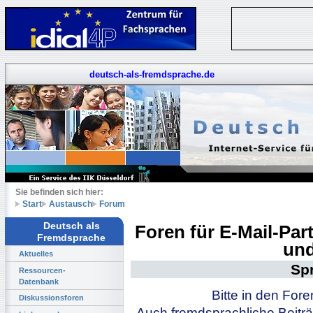
deutsch-als-fremdsprache.de
Sie befinden sich hier:
Start
Austausch
Forum
Deutsch als
Foren für E-Mail-Pa
Fremdsprache
und
Aktuelles
Sp
Ressourcen-
Datenbank
Bitte in den For
Diskussionsforen
Auch fremdsprachliche Beiträ