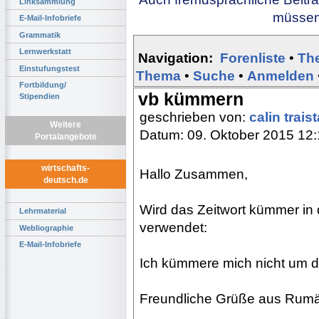
Linksammlung
müssen 
E-Mail-Infobriefe
Grammatik
Lernwerkstatt
Navigation:
Forenliste
•
Th
Einstufungstest
Thema
•
Suche
•
Anmelden
Fortbildung/
vb kümmern
Stipendien
geschrieben von:
calin trais
Weitere
Datum: 09. Oktober 2015 12
Portalangebote
wirtschafts-
Hallo Zusammen,
deutsch.de
Wird das Zeitwort kümmer in 
Lehrmaterial
verwendet:
Webliographie
E-Mail-Infobriefe
Ich kümmere mich nicht um d
Freundliche Grüße aus Rumä