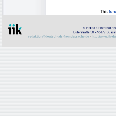
This
for
©
Institut für Internati
Eulerstraße 50 - 40477 Düssel
redaktion@deutsch-als-fremdsprache.de
-
http://www.iik-d