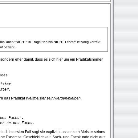
auch "NICHT" in Frage:"Ich bin NICHT Lehrer" ist völlig korrekt,
uf bezieht.
, sondern eher damit, dass es sich hier um ein Prädikatsnomen
eides:
ister.

ster.
rn das Prädikat
Weltmeister sein/werden/bleiben
.
nes Fachs".

er seines Fachs.
ed: Im ersten Fall sagt sie explizit, dass er kein Meister seines
seine Expertise, Geschicklichkeit, Sach- und Fachkunde nicht aus.