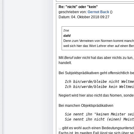
Re: "nicht" oder "kein"
geschrieben von:
Gernot Back
()
Datum: 04. Oktober 2018 09:27
Zitat
dafd
Denn zum Verneinen von Normen kommt manchmal 
weil sich hier das Wort Lehrer eher auf einen Ber
Mit
Beruf oder nicht
hat das aber nichts zu tun
handelt.
Bei Subjektsprädikativen geht offensichtlich b
Ich bin/werde/bleibe nicht Weltme
   Ich bin/werde/bleibe kein Weltmei
Negiert wird hier also nicht das Nomen, sonde
Bei manchen Objektsprädikativen
Sie nennt ihn "keinen Meister sei
   Sie nennt ihn nicht (einen) Meist
... gibt es wohl auch einen Bedeutungsunterschi
Fachs ist. Im zweiten Fall lässt sie sich über 