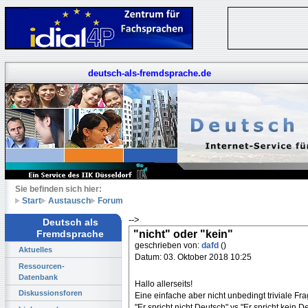
deutsch-als-fremdsprache.de
Sie befinden sich hier:
Start
Austausch
Forum
-->
Deutsch als
"nicht" oder "kein"
Fremdsprache
geschrieben von:
dafd
()
Aktuelles
Datum: 03. Oktober 2018 10:25
Ressourcen-
Datenbank
Hallo allerseits!
Diskussionsforen
Eine einfache aber nicht unbedingt triviale Fra
"Er spricht nicht Deutsch" vs "Er spricht kein 