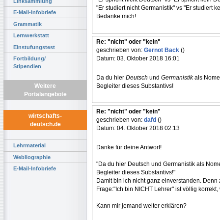
Linksammlung
"Er studiert nicht Germanistik" vs "Er studiert 
E-Mail-Infobriefe
Bedanke mich!
Grammatik
Lernwerkstatt
Re: "nicht" oder "kein"
Einstufungstest
geschrieben von:
Gernot Back
()
Datum: 03. Oktober 2018 16:01
Fortbildung/
Stipendien
Da du hier
Deutsch
und
Germanistik
als Nomen
Begleiter dieses Substantivs!
Weitere
Portalangebote
Re: "nicht" oder "kein"
wirtschafts-
geschrieben von:
dafd
()
deutsch.de
Datum: 04. Oktober 2018 02:13
Lehrmaterial
Danke für deine Antwort!
Webliographie
"Da du hier Deutsch und Germanistik als Nomen
E-Mail-Infobriefe
Begleiter dieses Substantivs!"
Damit bin ich nicht ganz einverstanden. De
Frage:"Ich bin NICHT Lehrer" ist völlig korrekt,
Kann mir jemand weiter erklären?