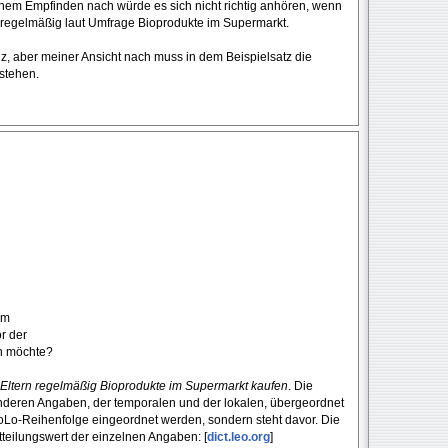
em Empfinden nach würde es sich nicht richtig anhören, wenn
 regelmäßig laut Umfrage Bioprodukte im Supermarkt.
z, aber meiner Ansicht nach muss in dem Beispielsatz die
stehen.
um
r der
en möchte?
Eltern regelmäßig Bioprodukte im Supermarkt kaufen
. Die
nderen Angaben, der temporalen und der lokalen, übergeordnet
oLo-Reihenfolge eingeordnet werden, sondern steht davor. Die
tteilungswert der einzelnen Angaben: [
dict.leo.org
]