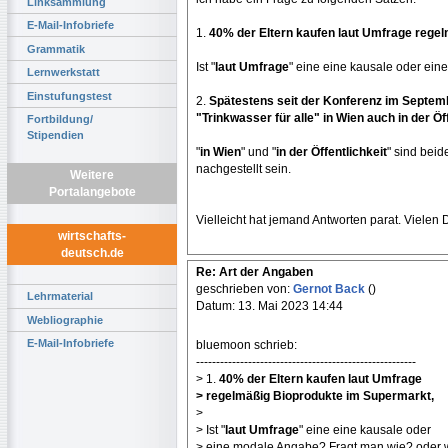
Linksammlung
E-Mail-Infobriefe
1.
40% der Eltern kaufen laut Umfrage rege
Grammatik
Ist "
laut Umfrage
" eine eine kausale oder ei
Lernwerkstatt
Einstufungstest
2.
Spätestens seit der Konferenz im Septem
"Trinkwasser für alle" in Wien auch in der Öf
Fortbildung/
Stipendien
"
in Wien
" und "
in der Öffentlichkeit
" sind beid
nachgestellt sein.
Weitere
Portalangebote
Vielleicht hat jemand Antworten parat. Vielen
wirtschafts-
deutsch.de
Re: Art der Angaben
geschrieben von:
Gernot Back
()
Lehrmaterial
Datum: 13. Mai 2023 14:44
Webliographie
E-Mail-Infobriefe
bluemoon schrieb:
-------------------------------------------------------
> 1.
40% der Eltern kaufen laut Umfrage
> regelmäßig Bioprodukte im Supermarkt,
>
> Ist "
laut Umfrage
" eine eine kausale oder
> eine modale Angabe? Fragt man wie? oder