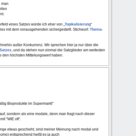
e man
ellen
nt.
rfeld eines Satzes würde ich eher von „
Topikalisierung
“
es mit dem vorausgehenden sichergestellt. Stichwort:
Thema-
ohnehin außer Konkurrenz. Wir sprechen hier ja nur über die
 Satzes
, und da stehen nun einmal die Satzglieder am weitesten
ie den höchsten Mitteilungswert haben.
äßig Bioprodukte im Supermarkt"
auf, sondern als eine modale, denn man fragt nach dieser
mit "WIE oft".
lange etwas geschieht, sind meiner Meinung nach modal und
lomo) entsprechend heißt es ja auch