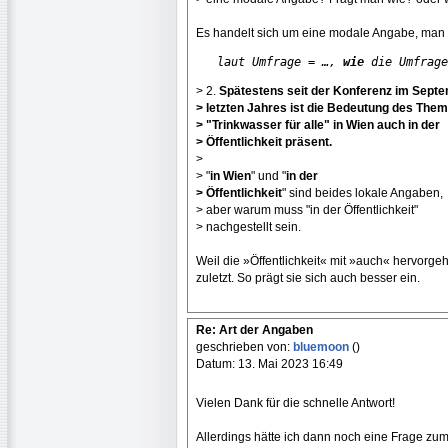
Es handelt sich um eine modale Angabe, man f
laut Umfrage = …, 
wie
 die Umfrage
> 2.
Spätestens seit der Konferenz im Sept
> letzten Jahres ist die Bedeutung des The
> "Trinkwasser für alle" in Wien auch in der
> Öffentlichkeit präsent.
>
> "
in Wien
" und "
in der
> Öffentlichkeit
" sind beides lokale Angaben,
> aber warum muss "in der Öffentlichkeit"
> nachgestellt sein.
Weil die »Öffentlichkeit« mit »auch« hervorg
zuletzt. So prägt sie sich auch besser ein.
Re: Art der Angaben
geschrieben von:
bluemoon
()
Datum: 13. Mai 2023 16:49
Vielen Dank für die schnelle Antwort!
Allerdings hätte ich dann noch eine Frage zum