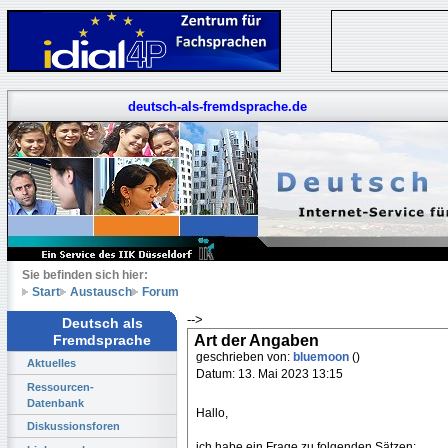
deutsch-als-fremdsprache.de
Sie befinden sich hier:
Start
Austausch
Forum
-->
Deutsch als
Art der Angaben
Fremdsprache
geschrieben von:
bluemoon
()
Aktuelles
Datum: 13. Mai 2023 13:15
Ressourcen-
Datenbank
Hallo,
Diskussionsforen
ich habe ein Frage zu folgenden Sätzen: