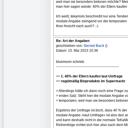
weil man sie besonders betonen möchte? Mein
man hier sagen würde: 40% der Eltern kaufen
Ich weiß, tekamolo beschreibt nur eine Tenden
modale Angabe zwingend vor der temporalen 
Ihrer Ansicht nach auch? :-)
Re: Art der Angaben
geschrieben von:
Gernot Back
()
Datum: 15. Mai 2023 10:36
bluemoon schrieb:
-------------------------------------------------------
>>
1. 40% der Eltern kaufen laut Umfrage
>>
regelmäßig Bioprodukte im Supermarkt
> Allerdings hätte ich dann noch eine Frage z
> ersten Satz: Steht hier die modale Angabe vo
> temporalen, weil man sie besonders beton
Ergebnis der Umfrage ist doch, dass
40 % der 
modale Angabe »laut Umfrage« ist also den a
und kann deshalb nicht in die normale TeKaM
Reihenfolge richtet sich hier also nach dem Mi