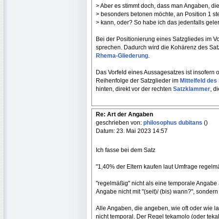
> Aber es stimmt doch, dass man Angaben, di
> besonders betonen möchte, an Position 1 st
> kann, oder? So habe ich das jedenfalls geler
Bei der Positionierung eines Satzgliedes im Vo
sprechen. Dadurch wird die Kohärenz des Satz
Rhema-Gliederung
.
Das Vorfeld eines Aussagesatzes ist insofern 
Reihenfolge der Satzglieder im
Mittelfeld des
hinten, direkt vor der rechten
Satzklammer
, d
Re: Art der Angaben
geschrieben von:
philosophus dubitans
()
Datum: 23. Mai 2023 14:57
Ich fasse bei dem Satz
"1,40% der Eltern kaufen laut Umfrage regelm
"regelmäßig" nicht als eine temporale Angabe 
Angabe nicht mit "(seit)/ (bis) wann?", sondern 
Alle Angaben, die angeben, wie oft oder wie 
nicht temporal. Der Regel tekamolo (oder teka