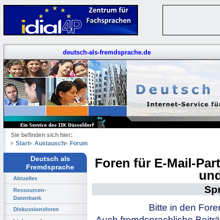
deutsch-als-fremdsprache.de
Sie befinden sich hier:
Start
Austausch
Forum
Deutsch als
Foren für E-Mail-Pa
Fremdsprache
und
Aktuelles
Sp
Ressourcen-
Datenbank
Bitte in den For
Diskussionsforen
Auch fremdsprachliche Beiträ