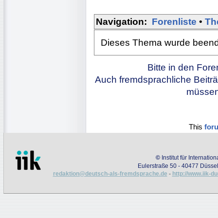
Navigation:
Forenliste
•
Th
Dieses Thema wurde beendet.
Bitte in den For
Auch fremdsprachliche Beiträ
müssen 
This
for
©
Institut für Internati
Eulerstraße 50 - 40477 Düssel
redaktion@deutsch-als-fremdsprache.de
-
http://www.iik-d