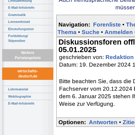
Linksammlung
müssen 
E-Mail-Infobriefe
Grammatik
Lernwerkstatt
Navigation:
Forenliste
•
Th
Einstufungstest
Thema
•
Suche
•
Anmelden
Fortbildung/
Diskussionsforen off
Stipendien
05.01.2025
Weitere
geschrieben von:
Redaktio
Portalangebote
Datum: 19. Dezember 2024 
wirtschafts-
deutsch.de
Bitte beachten Sie, dass die
Fachserver vom 20.12.2024 b
Lehrmaterial
dem 6. Januar 2025 stehen I
Webliographie
Weise zur Verfügung.
E-Mail-Infobriefe
Optionen:
Antworten
•
Ziti