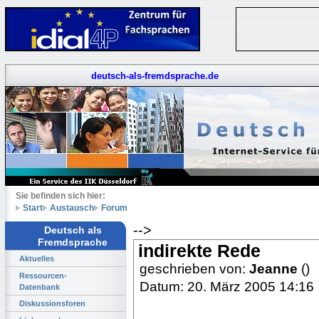
deutsch-als-fremdsprache.de
Sie befinden sich hier:
Start
Austausch
Forum
-->
Deutsch als
Fremdsprache
indirekte Rede
Aktuelles
geschrieben von:
Jeanne
()
Ressourcen-
Datum: 20. März 2005 14:16
Datenbank
Diskussionsforen