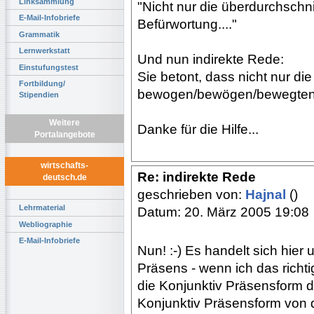
Linksammlung
"Nicht nur die überdurchschn
E-Mail-Infobriefe
Befürwortung...."
Grammatik
Lernwerkstatt
Und nun indirekte Rede:
Einstufungstest
Sie betont, dass nicht nur di
Fortbildung/
bewogen/bewögen/bewegte
Stipendien
Weitere
Danke für die Hilfe...
Portalangebote
wirtschafts-
Re: indirekte Rede
deutsch.de
geschrieben von:
Hajnal
()
Lehrmaterial
Datum: 20. März 2005 19:08
Webliographie
E-Mail-Infobriefe
Nun! :-) Es handelt sich hier
Präsens - wenn ich das richti
die Konjunktiv Präsensform de
Konjunktiv Präsensform von