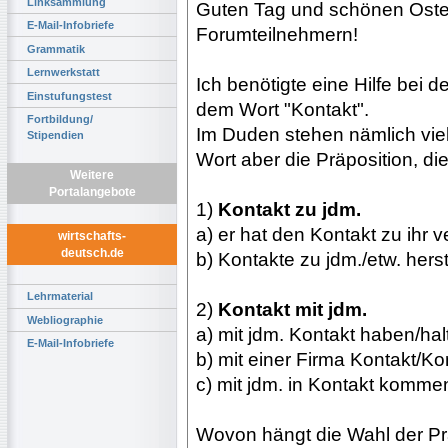
Linksammlung
Guten Tag und schönen Oste
E-Mail-Infobriefe
Forumteilnehmern!
Grammatik
Lernwerkstatt
Ich benötigte eine Hilfe bei 
Einstufungstest
dem Wort "Kontakt".
Fortbildung/
Im Duden stehen nämlich vie
Stipendien
Wort aber die Präposition, die 
Weitere
Portalangebote
1)
Kontakt zu jdm.
a) er hat den Kontakt zu ihr v
wirtschafts-
deutsch.de
b) Kontakte zu jdm./etw. hers
Lehrmaterial
2)
Kontakt mit jdm.
Webliographie
a) mit jdm. Kontakt haben/hal
E-Mail-Infobriefe
b) mit einer Firma Kontakt/K
c) mit jdm. in Kontakt kommen
Wovon hängt die Wahl der Pr