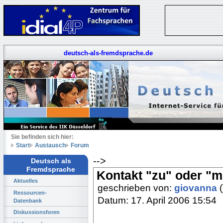
deutsch-als-fremdsprache.de
Sie befinden sich hier:
Start
Austausch
Forum
-->
Deutsch als
Fremdsprache
Kontakt "zu" oder "mit
Aktuelles
geschrieben von:
giovanna
(
Ressourcen-
Datum: 17. April 2006 15:54
Datenbank
Diskussionsforen