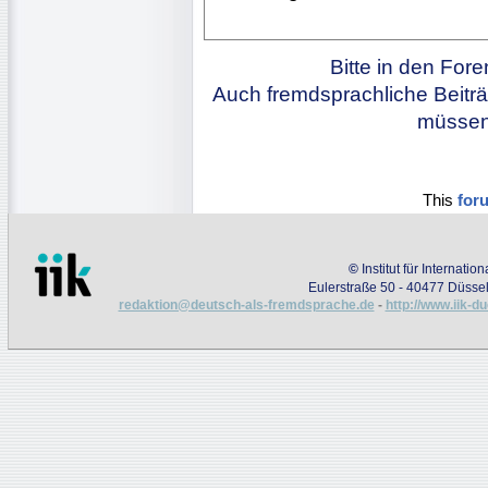
Bitte in den For
Auch fremdsprachliche Beiträ
müssen 
This
for
©
Institut für Internati
Eulerstraße 50 - 40477 Düssel
redaktion@deutsch-als-fremdsprache.de
-
http://www.iik-d