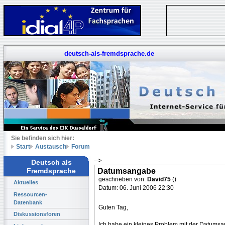
deutsch-als-fremdsprache.de
Sie befinden sich hier:
Start
Austausch
Forum
-->
Deutsch als
Datumsangabe
Fremdsprache
geschrieben von:
David75
()
Aktuelles
Datum: 06. Juni 2006 22:30
Ressourcen-
Datenbank
Guten Tag,
Diskussionsforen
Ich habe ein kleines Problem mit der Datums