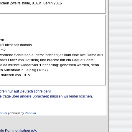
en Zweifelsfälle, 8. Aufl. Berlin 2016
ern.
us nicht seit damals.
gem?
ewordene Schreibeplauderstündchen; es kam eine alte Dame aus
des Franz von Holstein) und brachte mir ein Paquet Briefe
und da musste wieder viel "Erinnerung" genossen werden, denn
n Aufenthalt in Leipzig (1867).
datieren von 1915.
Foren nur auf Deutsch schreiben!
Beiträge über andere Sprachen) müssen wir leider löschen.
forum
powered by
Phorum
.
onale Kommunikation e.V.