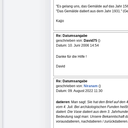
"Es gelang uns, das Gemälde auf das Jahr 1567
"Das Gemälde datiert aus dem Jahr 1931." (Ge
Kajjo
Re: Datumsangabe
geschrieben von:
David75
()
Datum: 10. Juni 2006 14:54
Danke für die Hilfe !
David
Re: Datumsangabe
geschrieben von:
Niranam
()
Datum: 09. August 2022 11:30
datieren
: Man sagt:
Sie hat den Brief auf den 4.
vom 4. Juli
.
Bei archäologischen Funden heißt e
datiert. Die Vase datiert aus dem 3. Jahrhunde
Bedeutung sagt man:
Unsere Bekanntschaft da
vorausdatieren, nachdatieren / zurückdatieren