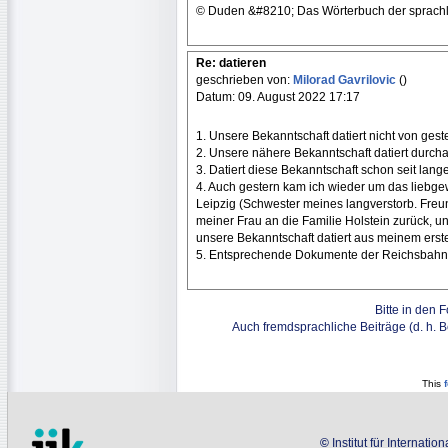
© Duden &#8210; Das Wörterbuch der sprachlich
Re: datieren
geschrieben von:
Milorad Gavrilovic
()
Datum: 09. August 2022 17:17
1. Unsere Bekanntschaft datiert nicht von gest
2. Unsere nähere Bekanntschaft datiert durcha
3. Datiert diese Bekanntschaft schon seit lan
4. Auch gestern kam ich wieder um das liebg
Leipzig (Schwester meines langverstorb. Freun
meiner Frau an die Familie Holstein zurück, 
unsere Bekanntschaft datiert aus meinem erste
5. Entsprechende Dokumente der Reichsbahn 
Bitte in den 
Auch fremdsprachliche Beiträge (d. h. 
This
©
Institut für Internati