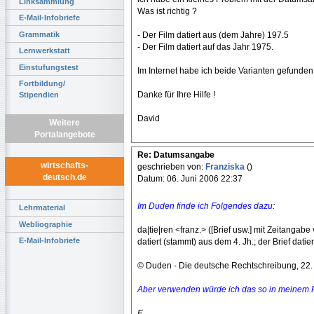
Linksammlung
Was ist richtig ?
E-Mail-Infobriefe
Grammatik
- Der Film datiert aus (dem Jahre) 197.5
- Der Film datiert auf das Jahr 1975.
Lernwerkstatt
Einstufungstest
Im Internet habe ich beide Varianten gefunden
Fortbildung/
Danke für Ihre Hilfe !
Stipendien
David
Weitere
Portalangebote
Re: Datumsangabe
wirtschafts-
geschrieben von:
Franziska
()
deutsch.de
Datum: 06. Juni 2006 22:37
Im Duden finde ich Folgendes dazu
:
Lehrmaterial
Webliographie
da|tie|ren <franz.> ([Brief usw.] mit Zeitangabe
E-Mail-Infobriefe
datiert (stammt) aus dem 4. Jh.; der Brief dati
© Duden - Die deutsche Rechtschreibung, 22
Aber verwenden würde ich das so in meinem Pr
F.