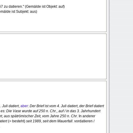
 zu datieren." (Gemälde ist Objekt: auf)
mälde ist Subjekt: aus)
 Juli datiert
,
aber
:
Der Brief ist vom 4. Juli datiert
,
der Brief datiert
s: Die Vase wurde auf 250 n. Chr., auf / in das 3. Jahrhundert
rt, aus spätrömischer Zeit, vom Jahre 250 n. Chr
. In anderer
tiert
(= besteht)
seit 1989, seit dem Mauerfall
. vordatieren /
.