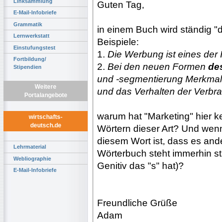
Linksammlung
Guten Tag,
E-Mail-Infobriefe
Grammatik
in einem Buch wird ständig "
Lernwerkstatt
Beispiele:
Einstufungstest
1.
Die Werbung ist eines der
Fortbildung/
2.
Bei den neuen Formen
de
Stipendien
und -segmentierung Merkmale
Weitere
und das Verhalten der Verbrau
Portalangebote
warum hat "Marketing" hier k
wirtschafts-
deutsch.de
Wörtern dieser Art? Und wen
diesem Wort ist, dass es and
Lehrmaterial
Wörterbuch steht immerhin s
Webliographie
Genitiv das "s" hat)?
E-Mail-Infobriefe
Freundliche Grüße
Adam