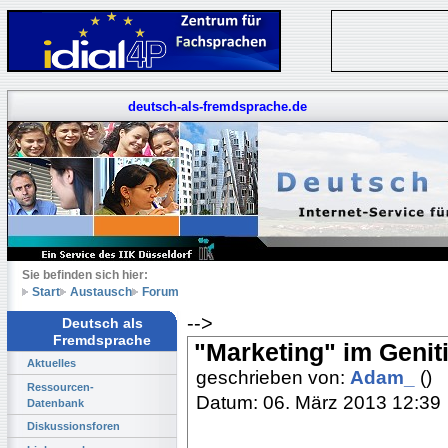
deutsch-als-fremdsprache.de
Sie befinden sich hier:
Start
Austausch
Forum
-->
Deutsch als
Fremdsprache
"Marketing" im Genit
Aktuelles
geschrieben von:
Adam_
()
Ressourcen-
Datum: 06. März 2013 12:39
Datenbank
Diskussionsforen