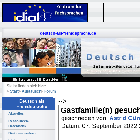
deutsch-als-fremdsprache.de
Sie befinden sich hier:
Start
Austausch
Forum
-->
Deutsch als
Fremdsprache
Gastfamilie(n) gesuc
Aktuelles
geschrieben von:
Astrid Gü
Ressourcen-
Datum: 07. September 2022 
Datenbank
Diskussionsforen