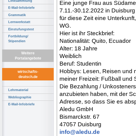
Linksammlung
Eine junge Frau aus Südameri
E-Mail-Infobriefe
7.11.-30.12.2022 in Duisbur
Grammatik
für diese Zeit eine Unterkunft
Lernwerkstatt
WG.
Einstufungstest
Hier ist ihr Steckbrief:
Fortbildung/
Nationalität: Quito, Ecuador
Stipendien
Alter: 18 Jahre
Weitere
Weiblich
Portalangebote
Beruf: Studentin
Hobbys: Lesen, Reisen und n
wirtschafts-
deutsch.de
meiner Freizeit: Fußball un
Die Bezahlung / Unkosteners
Lehrmaterial
anzubieten haben, mit der Sc
Webliographie
Adresse, so dass Sie es abs
E-Mail-Infobriefe
Aledu GmbH
Bismarckstr. 67
47057 Duisburg
info@aledu.de