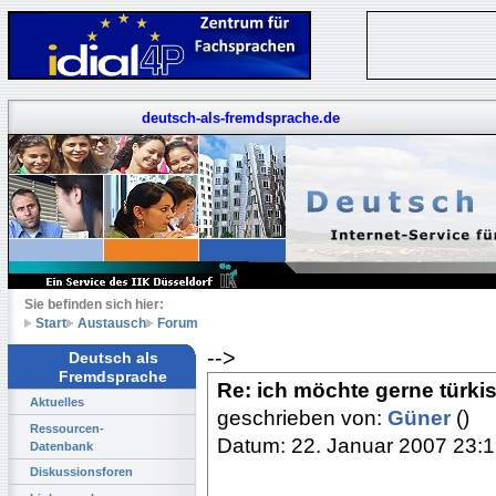
deutsch-als-fremdsprache.de
Sie befinden sich hier:
Start
Austausch
Forum
-->
Deutsch als
Fremdsprache
Re: ich möchte gerne türki
Aktuelles
geschrieben von:
Güner
()
Ressourcen-
Datum: 22. Januar 2007 23:
Datenbank
Diskussionsforen