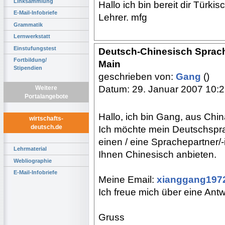
Linksammlung
Hallo ich bin bereit dir Türkis
E-Mail-Infobriefe
Lehrer. mfg
Grammatik
Lernwerkstatt
Einstufungstest
Deutsch-Chinesisch Sprachp
Fortbildung/
Main
Stipendien
geschrieben von:
Gang
()
Datum: 29. Januar 2007 10:
Weitere
Portalangebote
Hallo, ich bin Gang, aus Chin
wirtschafts-
deutsch.de
Ich möchte mein Deutschspr
einen / eine Sprachepartner/-
Lehrmaterial
Ihnen Chinesisch anbieten.
Webliographie
E-Mail-Infobriefe
Meine Email:
xianggang197
Ich freue mich über eine Antw
Gruss