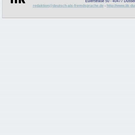
Eulerstraße 50 - 40477 Düssel
redaktion@deutsch-als-fremdsprache.de
-
http://www.iik-d