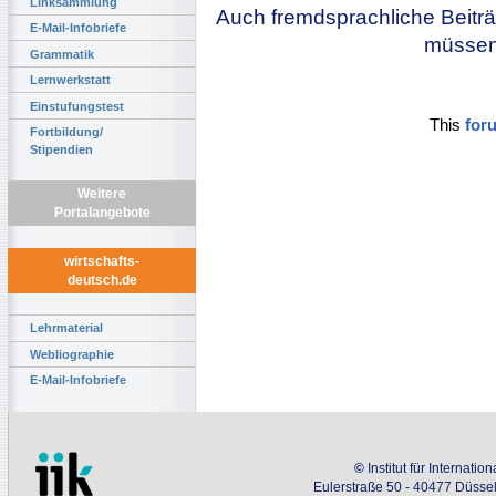
Linksammlung
Auch fremdsprachliche Beiträ
E-Mail-Infobriefe
müssen 
Grammatik
Lernwerkstatt
Einstufungstest
This
for
Fortbildung/
Stipendien
Weitere
Portalangebote
wirtschafts-
deutsch.de
Lehrmaterial
Webliographie
E-Mail-Infobriefe
©
Institut für Internati
Eulerstraße 50 - 40477 Düssel