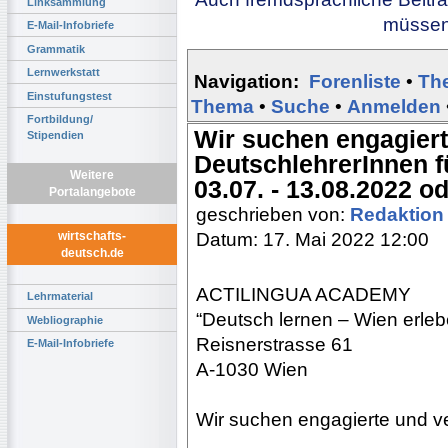
Linksammlung
müssen 
E-Mail-Infobriefe
Grammatik
Lernwerkstatt
Navigation:
Forenliste
•
Th
Einstufungstest
Thema
•
Suche
•
Anmelden
Fortbildung/
Wir suchen engagiert
Stipendien
DeutschlehrerInnen f
Weitere
03.07. - 13.08.2022 o
Portalangebote
geschrieben von:
Redaktio
Datum: 17. Mai 2022 12:00
wirtschafts-
deutsch.de
ACTILINGUA ACADEMY
Lehrmaterial
“Deutsch lernen – Wien erleb
Webliographie
Reisnerstrasse 61
E-Mail-Infobriefe
A-1030 Wien
Wir suchen engagierte und ve