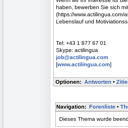
Wenn wir Ihr Interesse für 
haben, bewerben Sie sich m
(https://www.actilingua.co
Lebenslauf und Motiviations
Tel: +43 1 877 67 01
Skype: actilingua
job@actilingua.com
[
www.actilingua.com
]
Optionen:
Antworten
•
Ziti
Navigation:
Forenliste
•
Th
Dieses Thema wurde beendet.