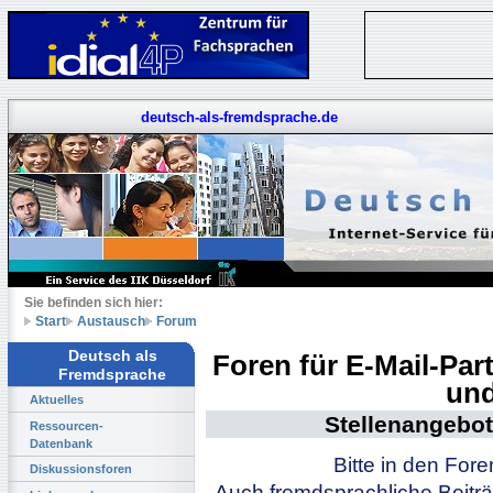
deutsch-als-fremdsprache.de
Sie befinden sich hier:
Start
Austausch
Forum
Deutsch als
Foren für E-Mail-Pa
Fremdsprache
und
Aktuelles
Stellenangebot
Ressourcen-
Datenbank
Bitte in den For
Diskussionsforen
Auch fremdsprachliche Beiträ