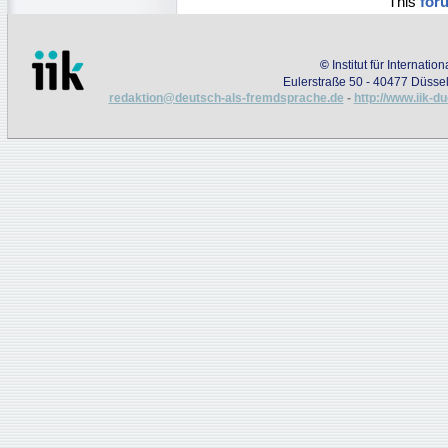
This
for
©
Institut für Internati
Eulerstraße 50 - 40477 Düssel
redaktion@deutsch-als-fremdsprache.de
-
http://www.iik-d