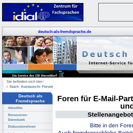
deutsch-als-fremdsprache.de
Sie befinden sich hier:
Start
Austausch
Forum
Deutsch als
Foren für E-Mail-Pa
Fremdsprache
und
Aktuelles
Stellenangebot
Ressourcen-
Datenbank
Bitte in den For
Diskussionsforen
Auch fremdsprachliche Beiträ