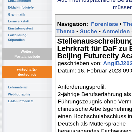
Linksammlung
müssen 
E-Mail-Infobriefe
Grammatik
Lernwerkstatt
Navigation:
Forenliste
•
Th
Einstufungstest
Thema
•
Suche
•
Anmelden
Fortbildung/
Stellenausschreibung 
Stipendien
Lehrkraft für DaF zu 
Weitere
Beijing Futurecity A
Portalangebote
geschrieben von:
AngiBJ20
Datum: 16. Februar 2023 09:
wirtschafts-
deutsch.de
Anforderungsprofil:
Lehrmaterial
2-jährige Berufserfahrung als 
Webliographie
Führungszeugnis ohne Vermer
E-Mail-Infobriefe
chinesische Arbeitsgenehmig
einen Hochschulabschluss i
Deutsch als Muttersprache
herausragendes Fachwissen