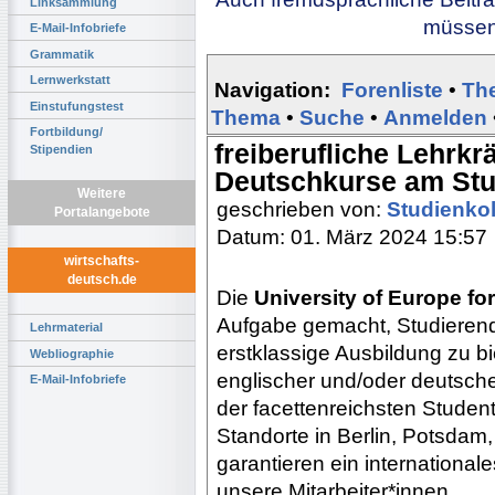
Linksammlung
müssen 
E-Mail-Infobriefe
Grammatik
Lernwerkstatt
Navigation:
Forenliste
•
Th
Einstufungstest
Thema
•
Suche
•
Anmelden
Fortbildung/
freiberufliche Lehrkr
Stipendien
Deutschkurse am Stud
Weitere
geschrieben von:
Studienkol
Portalangebote
Datum: 01. März 2024 15:57
wirtschafts-
deutsch.de
Die
University of Europe fo
Aufgabe gemacht, Studierend
Lehrmaterial
erstklassige Ausbildung zu b
Webliographie
englischer und/oder deutsche
E-Mail-Infobriefe
der facettenreichsten Stude
Standorte in Berlin, Potsdam
garantieren ein internationa
unsere Mitarbeiter*innen.