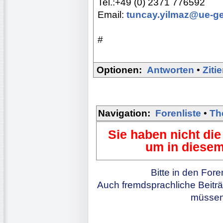
Tel.:+49 (0) 2371 776592
Email:
tuncay.yilmaz@ue-g
#
Optionen:
Antworten
•
Ziti
Navigation:
Forenliste
•
Th
Sie haben nicht die
um in diesem
Bitte in den For
Auch fremdsprachliche Beiträ
müssen 