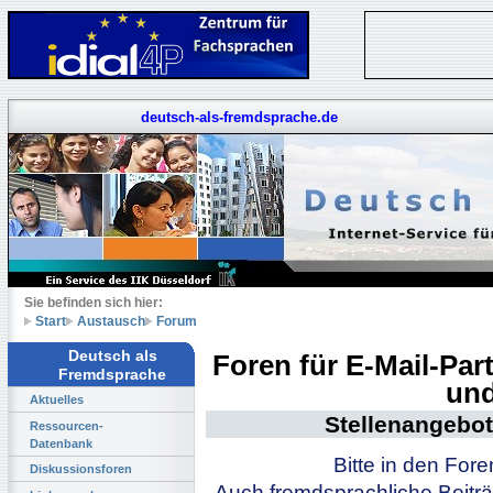
deutsch-als-fremdsprache.de
Sie befinden sich hier:
Start
Austausch
Forum
Deutsch als
Foren für E-Mail-Pa
Fremdsprache
und
Aktuelles
Stellenangebot
Ressourcen-
Datenbank
Bitte in den For
Diskussionsforen
Auch fremdsprachliche Beiträ