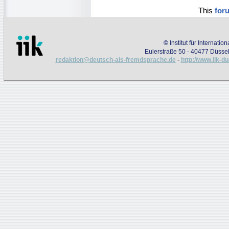
This
for
©
Institut für Internati
Eulerstraße 50 - 40477 Düssel
redaktion@deutsch-als-fremdsprache.de
-
http://www.iik-d