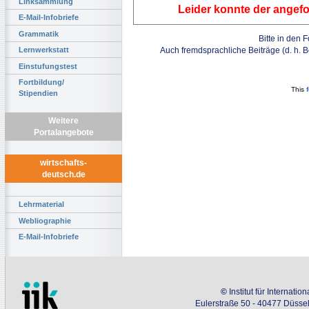
Linksammlung
Leider konnte der angefo
E-Mail-Infobriefe
Grammatik
Bitte in den 
Auch fremdsprachliche Beiträge (d. h. 
Lernwerkstatt
Einstufungstest
Fortbildung/
This
Stipendien
Weitere
Portalangebote
wirtschafts-
deutsch.de
Lehrmaterial
Webliographie
E-Mail-Infobriefe
©
Institut für Internati
Eulerstraße 50 - 40477 Düssel