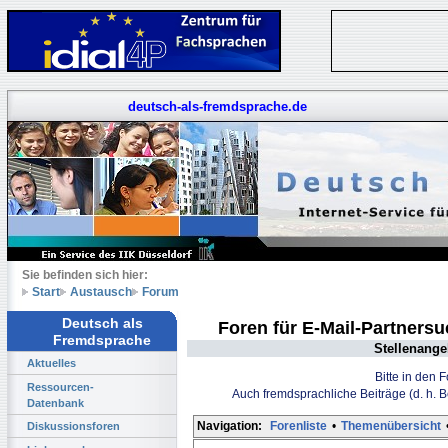
deutsch-als-fremdsprache.de
Sie befinden sich hier:
Start
Austausch
Forum
Deutsch als
Foren für E-Mail-Partners
Fremdsprache
Stellenange
Aktuelles
Bitte in den 
Ressourcen-
Auch fremdsprachliche Beiträge (d. h. 
Datenbank
Navigation:
Forenliste
•
Themenübersicht
Diskussionsforen