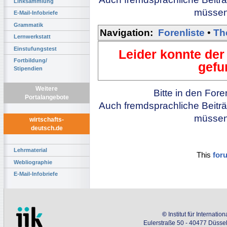
Linksammlung
müssen 
E-Mail-Infobriefe
Grammatik
Navigation:
Forenliste
•
Th
Lernwerkstatt
Einstufungstest
Leider konnte der
Fortbildung/
gefu
Stipendien
Weitere
Bitte in den For
Portalangebote
Auch fremdsprachliche Beiträ
müssen 
wirtschafts-
deutsch.de
Lehrmaterial
This
for
Webliographie
E-Mail-Infobriefe
©
Institut für Internati
Eulerstraße 50 - 40477 Düssel