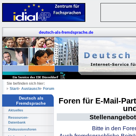
deutsch-als-fremdsprache.de
Sie befinden sich hier:
Start
Austausch
Forum
Deutsch als
Foren für E-Mail-Pa
Fremdsprache
und
Aktuelles
Stellenangebot
Ressourcen-
Datenbank
Bitte in den For
Diskussionsforen
Auch fremdsprachliche Beiträ