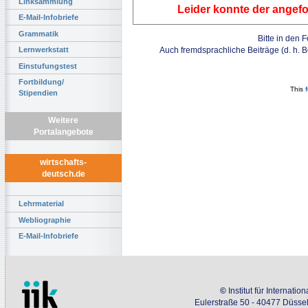
Linksammlung
Leider konnte der angefo
E-Mail-Infobriefe
Grammatik
Bitte in den 
Auch fremdsprachliche Beiträge (d. h. 
Lernwerkstatt
Einstufungstest
Fortbildung/
This
Stipendien
Weitere
Portalangebote
wirtschafts-
deutsch.de
Lehrmaterial
Webliographie
E-Mail-Infobriefe
©
Institut für Internati
Eulerstraße 50 - 40477 Düssel