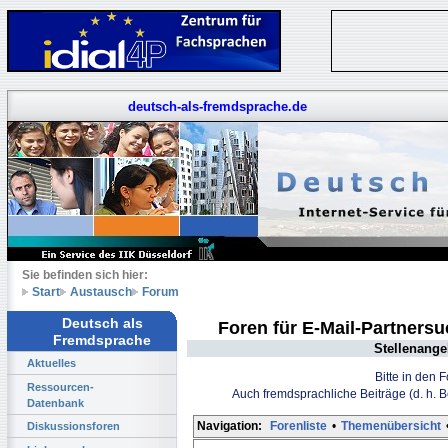
deutsch-als-fremdsprache.de
Sie befinden sich hier:
Start
Austausch
Forum
Deutsch als
Foren für E-Mail-Partners
Fremdsprache
Stellenange
Aktuelles
Bitte in den 
Ressourcen-
Auch fremdsprachliche Beiträge (d. h. 
Datenbank
Navigation:
Forenliste
•
Themenübersicht
Diskussionsforen