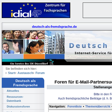
deutsch-als-fremdsprache.de
Sie befinden sich hier:
Start
Austausch
Forum
Deutsch als
Foren für E-Mail-Partners
Fremdsprache
Stellenange
Aktuelles
Bitte in den 
Ressourcen-
Auch fremdsprachliche Beiträge (d. h. 
Datenbank
Navigation:
Forenliste
•
Themenübersicht
Diskussionsforen