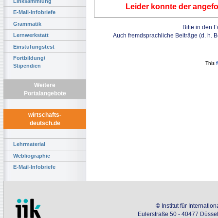
Linksammlung
Leider konnte der angefo
E-Mail-Infobriefe
Grammatik
Bitte in den 
Auch fremdsprachliche Beiträge (d. h. 
Lernwerkstatt
Einstufungstest
Fortbildung/
This
Stipendien
Weitere
Portalangebote
wirtschafts-
deutsch.de
Lehrmaterial
Webliographie
E-Mail-Infobriefe
©
Institut für Internati
Eulerstraße 50 - 40477 Düssel