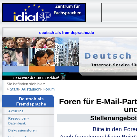
deutsch-als-fremdsprache.de
Sie befinden sich hier:
Start
Austausch
Forum
Deutsch als
Foren für E-Mail-Pa
Fremdsprache
und
Aktuelles
Stellenangebot
Ressourcen-
Datenbank
Bitte in den For
Diskussionsforen
Auch fremdsprachliche Beiträ