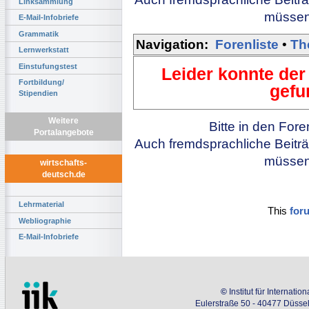
Linksammlung
müssen 
E-Mail-Infobriefe
Grammatik
Navigation:
Forenliste
•
Th
Lernwerkstatt
Einstufungstest
Leider konnte der
Fortbildung/
gefu
Stipendien
Weitere
Bitte in den For
Portalangebote
Auch fremdsprachliche Beiträ
müssen 
wirtschafts-
deutsch.de
Lehrmaterial
This
for
Webliographie
E-Mail-Infobriefe
©
Institut für Internati
Eulerstraße 50 - 40477 Düssel