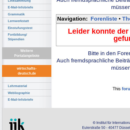
Linksammlung
müssen 
E-Mail-Infobriefe
Grammatik
Navigation:
Forenliste
•
Th
Lernwerkstatt
Einstufungstest
Leider konnte der
Fortbildung/
gefu
Stipendien
Weitere
Bitte in den For
Portalangebote
Auch fremdsprachliche Beiträ
müssen 
wirtschafts-
deutsch.de
Lehrmaterial
This
for
Webliographie
E-Mail-Infobriefe
©
Institut für Internati
Eulerstraße 50 - 40477 Düssel