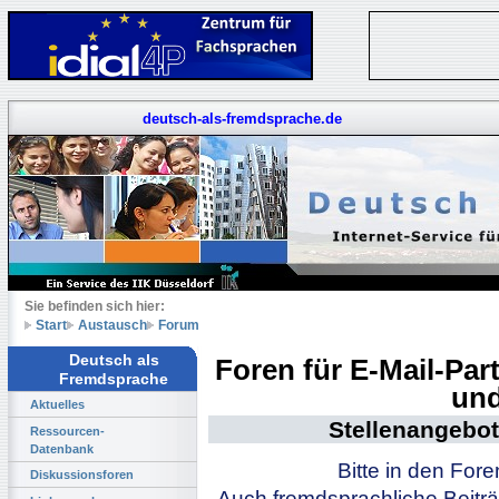
deutsch-als-fremdsprache.de
Sie befinden sich hier:
Start
Austausch
Forum
Deutsch als
Foren für E-Mail-Pa
Fremdsprache
und
Aktuelles
Stellenangebot
Ressourcen-
Datenbank
Bitte in den For
Diskussionsforen
Auch fremdsprachliche Beiträ