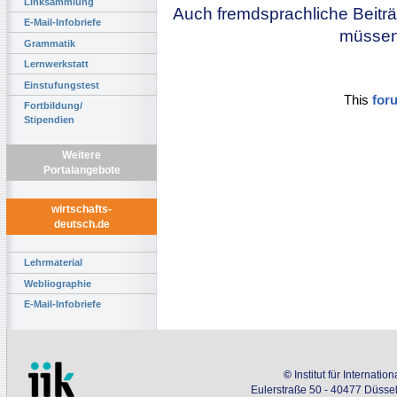
Linksammlung
Auch fremdsprachliche Beiträ
E-Mail-Infobriefe
müssen 
Grammatik
Lernwerkstatt
Einstufungstest
This
for
Fortbildung/
Stipendien
Weitere
Portalangebote
wirtschafts-
deutsch.de
Lehrmaterial
Webliographie
E-Mail-Infobriefe
©
Institut für Internati
Eulerstraße 50 - 40477 Düssel