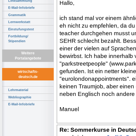
Linksammlung
Hallo,
E-Mail-Infobriefe
Grammatik
ich stand mal vor einem ähnl
Lernwerkstatt
eh nicht zu empfehlen, da du 
Einstufungstest
teacher durchgehen musst und
Fortbildung/
SEHR schlecht bezahlt. Bess
Stipendien
einer der vielen auf Sprachen
Weitere
bewirbst. Ich habe innerhalb 
Portalangebote
"parkstreetpeople" (www.park
gefunden. Ist ein netter klein
wirtschafts-
deutsch.de
"eurolondonappointments". ein
keinen Traumjob, aber einen
Lehrmaterial
neben Englisch noch andere
Webliographie
E-Mail-Infobriefe
Manuel
Re: Sommerkurse in Deuts