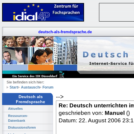
deutsch-als-fremdsprache.de
Sie befinden sich hier:
Start
Austausch
Forum
-->
Deutsch als
Fremdsprache
Re: Deutsch unterrichten i
Aktuelles
geschrieben von:
Manuel
()
Ressourcen-
Datum: 22. August 2006 23:
Datenbank
Diskussionsforen