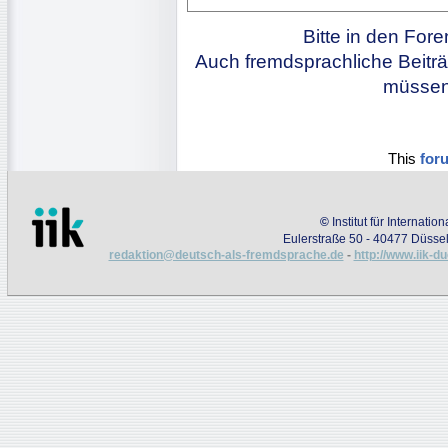
Bitte in den For
Auch fremdsprachliche Beiträ
müssen 
This
for
©
Institut für Internati
Eulerstraße 50 - 40477 Düssel
redaktion@deutsch-als-fremdsprache.de
-
http://www.iik-d