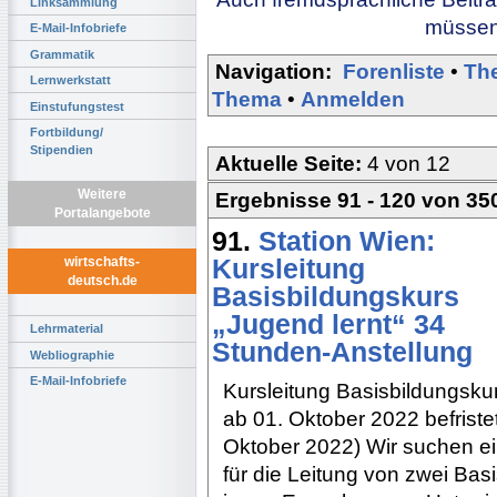
Linksammlung
müssen 
E-Mail-Infobriefe
Grammatik
Navigation:
Forenliste
•
Th
Lernwerkstatt
Thema
•
Anmelden
Einstufungstest
Fortbildung/
Stipendien
Aktuelle Seite:
4 von 12
Weitere
Ergebnisse 91 - 120 von 35
Portalangebote
91.
Station Wien:
Kursleitung
wirtschafts-
deutsch.de
Basisbildungskurs
„Jugend lernt“ 34
Lehrmaterial
Stunden-Anstellung
Webliographie
E-Mail-Infobriefe
Kursleitung Basisbildungsku
ab 01. Oktober 2022 befriste
Oktober 2022) Wir suchen ein
für die Leitung von zwei Bas