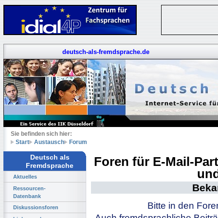
deutsch-als-fremdsprache.de
Sie befinden sich hier:
Start
Austausch
Forum
Deutsch als
Foren für E-Mail-Pa
Fremdsprache
und
Aktuelles
Beka
Ressourcen-
Datenbank
Bitte in den For
Diskussionsforen
Auch fremdsprachliche Beiträ