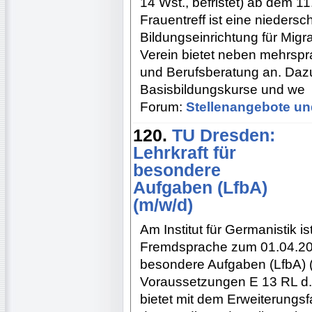
14 Wst., befristet) ab dem 1
Frauentreff ist eine nieders
Bildungseinrichtung für Migr
Verein bietet neben mehrspr
und Berufsberatung an. Daz
Basisbildungskurse und we
Forum:
Stellenangebote un
120.
TU Dresden:
Lehrkraft für
besondere
Aufgaben (LfbA)
(m/w/d)
Am Institut für Germanistik i
Fremdsprache zum 01.04.2022
besondere Aufgaben (LfbA) (
Voraussetzungen E 13 RL d.
bietet mit dem Erweiterungs