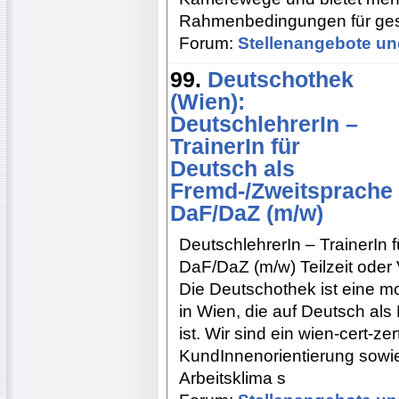
Rahmenbedingungen für ges
Forum:
Stellenangebote un
99.
Deutschothek
(Wien):
DeutschlehrerIn –
TrainerIn für
Deutsch als
Fremd-/Zweitsprache
DaF/DaZ (m/w)
DeutschlehrerIn – TrainerIn
DaF/DaZ (m/w) Teilzeit oder V
Die Deutschothek ist eine m
in Wien, die auf Deutsch als
ist. Wir sind ein wien-cert-zer
KundInnenorientierung sowi
Arbeitsklima s