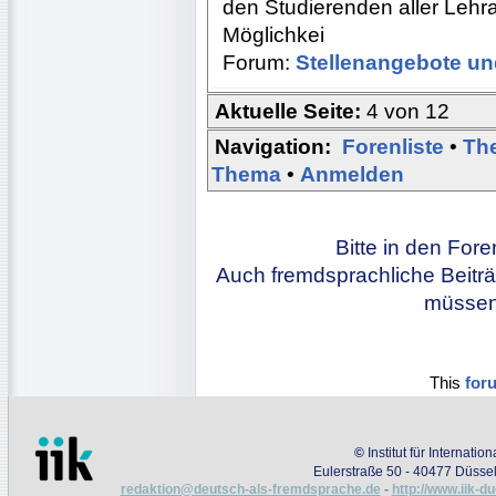
den Studierenden aller Leh
Möglichkei
Forum:
Stellenangebote un
Aktuelle Seite:
4 von 12
Navigation:
Forenliste
•
Th
Thema
•
Anmelden
Bitte in den For
Auch fremdsprachliche Beiträ
müssen 
This
for
©
Institut für Internati
Eulerstraße 50 - 40477 Düssel
redaktion@deutsch-als-fremdsprache.de
-
http://www.iik-d