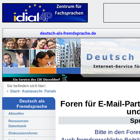
deutsch-als-fremdsprache.de
Sie befinden sich hier:
Start
Austausch
Forum
Deutsch als
Foren für E-Mail-Pa
Fremdsprache
und
Aktuelles
Sp
Ressourcen-
Datenbank
Bitte in den For
Diskussionsforen
Auch fremdsprachliche Beiträ