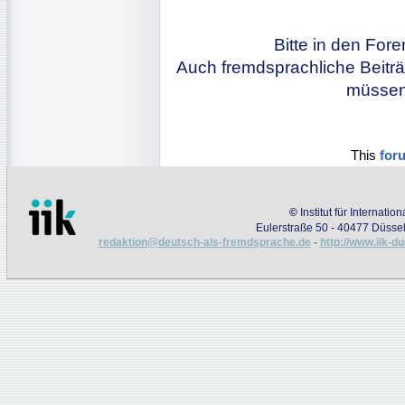
Bitte in den For
Auch fremdsprachliche Beiträ
müssen 
This
for
©
Institut für Internati
Eulerstraße 50 - 40477 Düssel
redaktion@deutsch-als-fremdsprache.de
-
http://www.iik-d