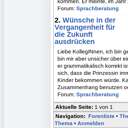
kommen. Er meinte, im Jahr
Forum:
Sprachberatung
2.
Wünsche in der
Vergangenheit für
die Zukunft
ausdrücken
Liebe KollegINnen, ich bin g
bin mir aber unsicher über 
er grammatikalisch korrekt i
sich, dass die Prinzessin i
Kinder bekommen würde. Kan
Zusammenhang benutzen oder
Forum:
Sprachberatung
Aktuelle Seite:
1 von 1
Navigation:
Forenliste
•
Th
Thema
•
Anmelden