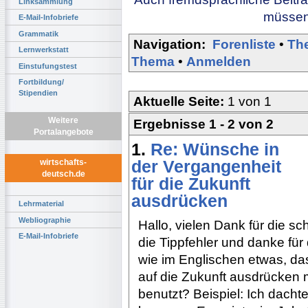
Linksammlung
müssen 
E-Mail-Infobriefe
Grammatik
Navigation:
Forenliste
•
Th
Lernwerkstatt
Thema
•
Anmelden
Einstufungstest
Fortbildung/
Stipendien
Aktuelle Seite:
1 von 1
Weitere
Ergebnisse 1 - 2 von 2
Portalangebote
1.
Re: Wünsche in
der Vergangenheit
wirtschafts-
deutsch.de
für die Zukunft
ausdrücken
Lehrmaterial
Webliographie
Hallo, vielen Dank für die sc
E-Mail-Infobriefe
die Tippfehler und danke für
wie im Englischen etwas, da
auf die Zukunft ausdrücken m
benutzt? Beispiel: Ich dacht