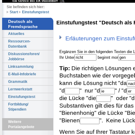
Sie befinden sich hier:
Start
Einstufungstest
Deutsch als
Einstufungstest "Deutsch als
Fremdsprache
Aktuelles
Erläuterungen zum Einstuf
Ressourcen-
Datenbank
Ergänzen Sie in den folgenden Texten die 
Diskussionsforen/
Ihr Unter
beginnt mor
Jobbörse
Linksammlung
Tip:
Die richtigen Lösungen en
Buchstaben wie der vorgege
E-Mail-Infobriefe
kann die Lösung nicht
"da
Grammatik
"d
"
nur
"d
"
/
"d
Lernwerkstatt
die Lücke
"die
"
oder
"d
Einstufungstest
Substantiven gilt dies für das 
Fortbildung/
Stipendien
"Bienenhonig" die Lücke
"Bi
"Bienen
".
Keine Lücke
Weitere
Portalangebote
Wenn Sie auf Ihrer Tastatur