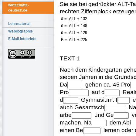
Sie sie bei gedrückter ALT-T
wirtschafts-
rechten Ziffernblock erzeuge
deutsch.de
ä =
ALT + 132
Lehrmaterial
ö =
ALT + 148
Webliographie
ü =
ALT + 129
E-Mail-Infobriefe
ß =
ALT + 225
TEXT 1
Nach dem Kindergarten gehen
sieben Jahren in die Grunds
Da
gehen ca. 45
Pro
Pro
auf
d
Real
d
Gymnasium.
I
e
auch
Gesamtsch
. N
arbe
und
Ge
v
machen.
Na
dem
Abi
einen
Be
lernen oder a