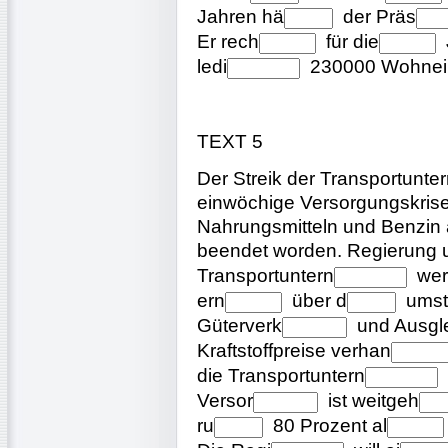
Jahren
hä
der
Präs
Er
rech
für
die
ledi
230000
Wohnei
TEXT 5
Der Streik der Transportunter
einwöchige Versorgungskrise 
Nahrungsmitteln und Benzin a
beendet worden. Regierung
Transportuntern
we
ern
über
d
umst
Güterverk
und
Ausgl
Kraftstoffpreise
verhan
die
Transportuntern
Versor
ist
weitgeh
ru
80 Prozent
al