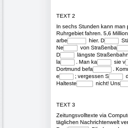
TEXT 2
In sechs Stunden kann man 
Ruhrgebiet fahren. 5,6 Milli
arbe
hier.
D
St
Ne
von
Straßenba
D
längste
Straßenbahn
la
. Man
ka
sie
v
Dortmund
befa
. Ko
e
; vergessen
S
Halteste
nicht!
Uns
TEXT 3
Zeitungsvolltexte via Comput
täglichen Nachrichtenwelt ve