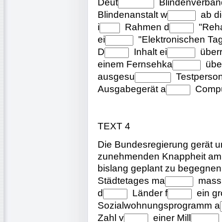
Deut
Blindenverba
Blindenanstalt
w
ab
d
i
Rahmen
d
"Reh
ei
"Elektronischen
Ta
D
Inhalt
ei
über
einem
Fernsehka
übe
ausgesu
Testperso
Ausgabegerät
a
Comp
TEXT 4
Die Bundesregierung gerät un
zunehmenden Knappheit am 
bislang geplant zu begegnen
Städtetages
ma
mass
d
Länder
f
ein
gr
Sozialwohnungsprogramm
a
Zahl
v
einer
Mill