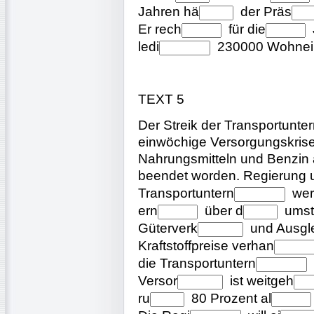
Jahren
hä
der
Präs
Er
rech
für
die
ledi
230000
Wohnei
TEXT 5
Der Streik der Transportunter
einwöchige Versorgungskrise 
Nahrungsmitteln und Benzin a
beendet worden. Regierung
Transportuntern
we
ern
über
d
umst
Güterverk
und
Ausgl
Kraftstoffpreise
verhan
die
Transportuntern
Versor
ist
weitgeh
ru
80 Prozent
al