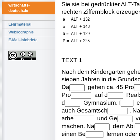
Sie sie bei gedrückter ALT-T
wirtschafts-
rechten Ziffernblock erzeuge
deutsch.de
ä =
ALT + 132
Lehrmaterial
ö =
ALT + 148
Webliographie
ü =
ALT + 129
E-Mail-Infobriefe
ß =
ALT + 225
TEXT 1
Nach dem Kindergarten gehen
sieben Jahren in die Grunds
Da
gehen ca. 45
Pro
Pro
auf
d
Real
d
Gymnasium.
I
e
auch
Gesamtsch
. N
arbe
und
Ge
v
machen.
Na
dem
Abi
einen
Be
lernen oder a