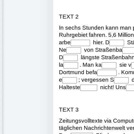
TEXT 2
In sechs Stunden kann man 
Ruhrgebiet fahren. 5,6 Milli
arbe
hier.
D
St
Ne
von
Straßenba
D
längste
Straßenbahn
la
. Man
ka
sie
v
Dortmund
befa
. Ko
e
; vergessen
S
Halteste
nicht!
Uns
TEXT 3
Zeitungsvolltexte via Comput
täglichen Nachrichtenwelt ve