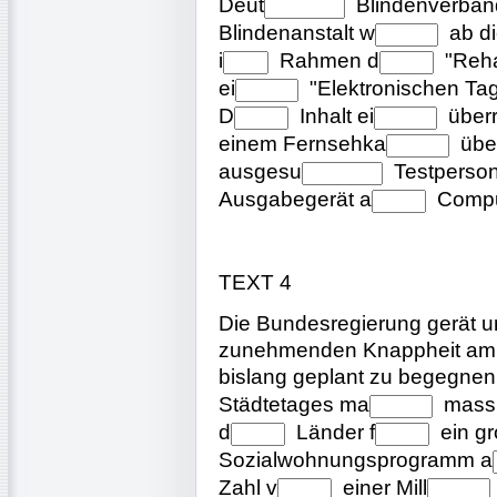
Deut
Blindenverba
Blindenanstalt
w
ab
d
i
Rahmen
d
"Reh
ei
"Elektronischen
Ta
D
Inhalt
ei
über
einem
Fernsehka
übe
ausgesu
Testperso
Ausgabegerät
a
Comp
TEXT 4
Die Bundesregierung gerät un
zunehmenden Knappheit am 
bislang geplant zu begegnen
Städtetages
ma
mass
d
Länder
f
ein
gr
Sozialwohnungsprogramm
a
Zahl
v
einer
Mill