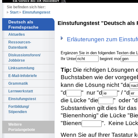
Sie befinden sich hier:
Start
Einstufungstest
Deutsch als
Einstufungstest "Deutsch als
Fremdsprache
Aktuelles
Erläuterungen zum Einstuf
Ressourcen-
Datenbank
Ergänzen Sie in den folgenden Texten die 
Diskussionsforen/
Ihr Unter
beginnt mor
Jobbörse
Linksammlung
Tip:
Die richtigen Lösungen en
Buchstaben wie der vorgege
E-Mail-Infobriefe
kann die Lösung nicht
"da
Grammatik
"d
"
nur
"d
"
/
"d
Lernwerkstatt
die Lücke
"die
"
oder
"d
Einstufungstest
Substantiven gilt dies für das 
Fortbildung/
Stipendien
"Bienenhonig" die Lücke
"Bi
"Bienen
".
Keine Lücke
Weitere
Portalangebote
Wenn Sie auf Ihrer Tastatur