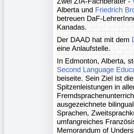
Zwei ZfA-Fachberater -
Alberta und
Friedrich B
betreuen DaF-LehrerInn
Kanadas.
Der DAAD hat mit dem
eine Anlaufstelle.
In Edmonton, Alberta, st
Second Language Educa
beiseite. Sein Ziel ist 
Spitzenleistungen in all
Fremdsprachenunterricht
ausgezeichnete bilingua
Sprachen, Zweitsprachku
umfangreiches Französi
Memorandum of Underst