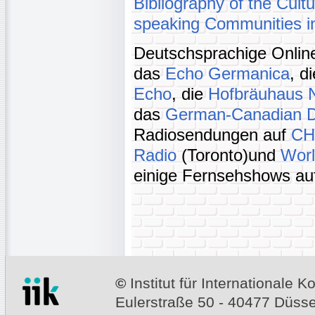
Bibliography of the Cult
speaking Communities in
Deutschsprachige Online
das
Echo Germanica
, d
Echo
, die
Hofbräuhaus 
das
German-Canadian Di
Radiosendungen auf
CH
Radio
(Toronto)und
Wor
einige Fernsehshows au
©
Institut für Internationale
Eulerstraße 50 - 40477 Düssel