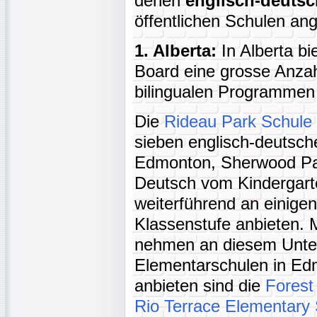
denen
englisch-deuts
öffentlichen Schulen an
1. Alberta:
In Alberta b
Board eine grosse Anza
bilingualen Programmen 
Die
Rideau Park Schule
sieben englisch-deutsche
Edmonton, Sherwood Park
Deutsch vom Kindergarte
weiterführend an einigen
Klassenstufe anbieten. 
nehmen an diesem Unterr
Elementarschulen in Edmo
anbieten sind die
Forest
Rio Terrace Elementary