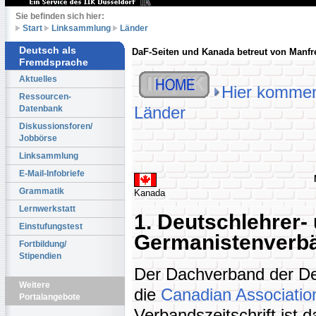
Sie befinden sich hier:
Start
Linksammlung
Länder
Deutsch als
DaF-Seiten und Kanada betreut von Manf
Fremdsprache
Aktuelles
Hier kommen
Ressourcen-
Länder
Datenbank
Diskussionsforen/
Jobbörse
Linksammlung
E-Mail-Infobriefe
Grammatik
Kanada
Lernwerkstatt
1. Deutschlehrer-
Einstufungstest
Germanistenverb
Fortbildung/
Stipendien
Der Dachverband der De
Weitere
die
Canadian Associatio
Portalangebote
Verbandszeitschrift ist 