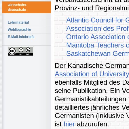
wirtschafts-
Provinz- und Regionalmi
deutsch.de
Atlantic Council fo
Lehrmaterial
Association des Pro
Webliographie
Ontario Association
E-Mail-Infobriefe
Manitoba Teachers 
Saskatchewan Germ
Der Kanadische German
Association of Universi
ebenfalls Mitglied des
seine Publikation. Ein V
Germanistikabteilungen 
detailliertes jährliches 
Germanisten (inklusive V
ist
hier
abzurufen.