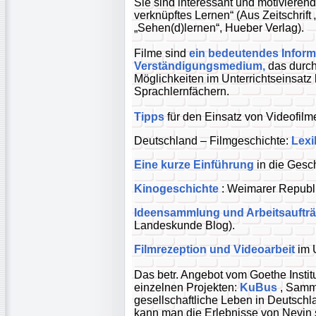
Sie sind interessant und motivieren
verknüpftes Lernen“ (Aus Zeitschrif
„Sehen(d)lernen“, Hueber Verlag).
Filme sind
ein bedeutendes Inform
Verständigungsmedium,
das durch
Möglichkeiten im Unterrichtseinsatz 
Sprachlernfächern.
Tipps
für den Einsatz von Videofilm
Deutschland – Filmgeschichte:
Lexi
Eine kurze Einführung
in die Gesc
Kinogeschichte
: Weimarer Republ
Ideensammlung und Arbeitsauftr
Landeskunde Blog).
Filmrezeption und Videoarbeit
im U
Das betr. Angebot vom Goethe Institut 
einzelnen Projekten:
KuBus
, Samml
gesellschaftliche Leben in Deutschl
kann man die Erlebnisse von Nevin s