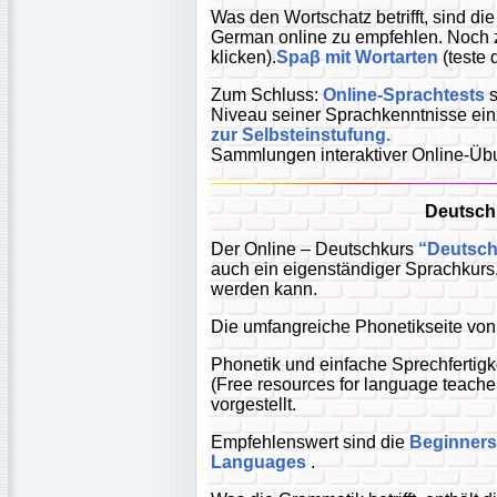
Was den Wortschatz betrifft, sind di
German online zu empfehlen. Noc
klicken).
Spaβ mit Wortarten
(teste
Zum Schluss:
Online-Sprachtests
s
Niveau seiner Sprachkenntnisse ei
zur Selbsteinstufung.
Sammlungen interaktiver Online-Ü
Deutsch 
Der Online – Deutschkurs
“Deutsch 
auch ein eigenständiger Sprachkurs,
werden kann.
Die umfangreiche Phonetikseite vo
Phonetik und einfache Sprechfertigk
(Free resources for language teach
vorgestellt.
Empfehlenswert sind die
Beginners
Languages
.