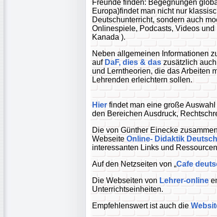
Freunde finden: Begegnungen globa
Europa)findet man nicht nur klassi
Deutschunterricht, sondern auch mod
Onlinespiele, Podcasts, Videos und 
Kanada ).
Neben allgemeinen Informationen z
auf
DaF, dies & das
zusätzlich auch
und Lerntheorien, die das Arbeiten
Lehrenden erleichtern sollen.
Hier
findet man eine große Auswahl v
den Bereichen Ausdruck, Rechtschre
Die von Günther Einecke zusammen
Webseite
Online- Didaktik Deutsc
interessanten Links und Ressourcen
Auf den Netzseiten von „
Cafe deut
Die Webseiten von
Lehrer-online
en
Unterrichtseinheiten.
Empfehlenswert ist auch die
Websit