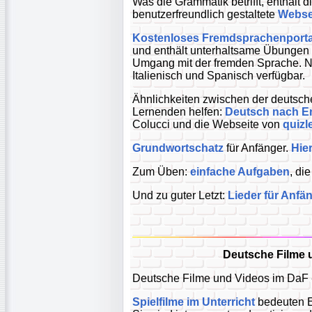
Was die Grammatik betrifft, enthält 
benutzerfreundlich gestaltete
Webse
Kostenloses Fremdsprachenporta
und enthält unterhaltsame Übungen 
Umgang mit der fremden Sprache. N
Italienisch und Spanisch verfügbar.
Ähnlichkeiten zwischen der deutsc
Lernenden helfen:
Deutsch nach E
Colucci und die Webseite von
quizl
Grundwortschatz
für Anfänger.
Hie
Zum Üben:
einfache Aufgaben
, di
Und zu guter Letzt:
Lieder für Anfä
Deutsche Filme u
Deutsche Filme und Videos im DaF -
Spielfilme im Unterricht
bedeuten Ei