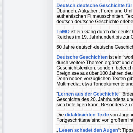
Deutsch-deutsche Geschichte für
Übungen, Aufgaben, Foren und Umfra
authentischen Filmausschnitten, Text
deutsch-deutsche Geschichte erlebe
LeMO
ist ein Gang durch die deuts
Reiches im 19. Jahrhundert bis zur
60 Jahre deutsch-deutsche Geschic
Deutsche Geschichten
ist ein "wor
durch weitere Themen ergänzt und e
Geschichtslexikon, sondern beleucht
Ereignisse aus über 100 Jahren deut
Denn neben vorzüglichen Texten gibt
Multimedia, etwa Tondokumente und
“
Lernen aus der Geschichte
” förde
Geschichte des 20. Jahrhunderts und
sich beteiligen kann. Besonders zu
Die
didaktisierten Texte
von Jugend
Fortgeschrittene sind von großem Int
„
Lesen schadet den Augen
“: Tipp