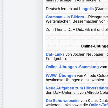
mehrsprachigen Wörterbüchern.
Deutsch lernen auf
Lingolia
(Gramma
Grammatik in Bildern
– Pictogramm
Weitermachen, Bessermachen von K
Zum Thema DaF-Didaktik mit und oh
Online-Übunge
DaF-Links
von Jochen Neubauer ( ob
Fundgrube).
Online -Übungen -Sammlung
vom 
WWW- Übungen
von Alfredo Colucc
bestimmte Übungen auszuwählen.
Neue Aufgaben zum Hörverständ
den DaF-Unterricht von Alfredo Colu
Die Schulwebseite
von Klaus Dautel
weiteren Links sowie die
Online-Taf