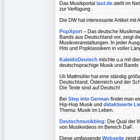
Das Musikportal
laut.de
.stellt im N
zur Verfügung .
Die DW hat interessante Artikel mi
PopXport
– Das deutsche Musikmaga
Bands aus Deutschland vor, zeigt di
Musikveranstaltungen. In jeder Ausg
Hits und Popklassikern in voller Län
KaleidoDeutsch
möchte u.a mit di
deutschsprachige Musik und Bands
Uli Mattmüller hat eine ständig grö
Deutschland, Österreich und der Sc
Die Texte sind auf Deutsch!
Bei
Step into German
findet man e
Hip-Hop Musik und
didaktisierte Li
Thema: Musik im Leben.
Deutschmusikblog:
Die Qual der Wa
von Musikvideos im Bereich DaF.
Diese umfassende
Webseite
zeigt d