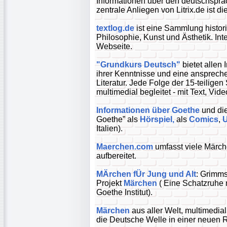
Informationen über den deutschspra
zentrale Anliegen von Litrix.de ist 
textlog.de
ist eine Sammlung histor
Philosophie, Kunst und Ästhetik. Inte
Webseite.
"Grundkurs Deutsch"
bietet allen
ihrer Kenntnisse und eine ansprec
Literatur. Jede Folge der 15-teilige
multimedial begleitet - mit Text, Vid
Informationen über Goethe
und die
Goethe” als
Hörspiel,
als
Comics
,
U
Italien).
Maerchen.com
umfasst viele Märch
aufbereitet.
MÄrchen fÜr Jung und Alt
: Grimms
Projekt
Märchen
( Eine Schatzruhe 
Goethe Institut).
Märchen
aus aller Welt, multimedial
die Deutsche Welle in einer neuen R