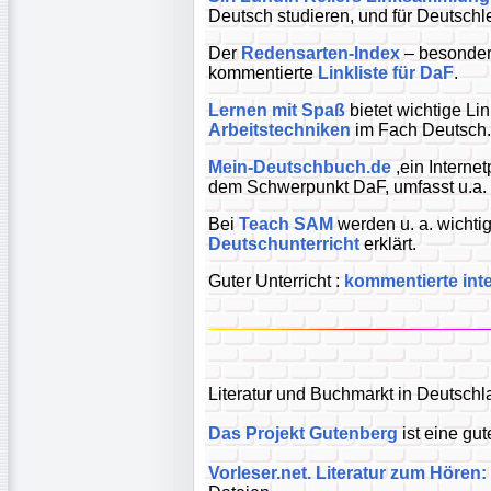
Deutsch studieren, und für Deutschl
Der
Redensarten-Index
– besonder
kommentierte
Linkliste für DaF
.
Lernen mit Spaß
bietet wichtige Li
Arbeitstechniken
im Fach Deutsch.
Mein-Deutschbuch.de
,ein Internet
dem Schwerpunkt DaF, umfasst u.a. 
Bei
Teach SAM
werden u. a. wichti
Deutschunterricht
erklärt.
Guter Unterricht :
kommentierte int
Literatur und Buchmarkt in Deutsch
Das Projekt Gutenberg
ist eine gut
Vorleser.net. Literatur zum Hören: