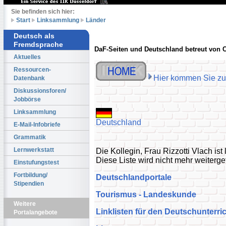
Sie befinden sich hier:
Start
Linksammlung
Länder
Deutsch als
Fremdsprache
DaF-Seiten und Deutschland betreut von Cr
Aktuelles
Ressourcen-
Hier kommen Sie zur
Datenbank
Diskussionsforen/
Jobbörse
Linksammlung
Deutschland
E-Mail-Infobriefe
Grammatik
Lernwerkstatt
Die Kollegin, Frau Rizzotti Vlach ist
Diese Liste wird nicht mehr weitergef
Einstufungstest
Fortbildung/
Deutschlandportale
Stipendien
Tourismus - Landeskunde
Weitere
Linklisten für den Deutschunterri
Portalangebote