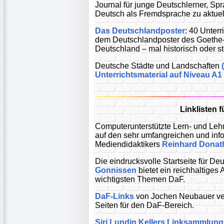
Journal für junge Deutschlerner, Spr
Deutsch als Fremdsprache zu aktu
Das Deutschlandposter
: 40 Unterr
dem Deutschlandposter des Goethe-In
Deutschland – mal historisch oder s
Deutsche Städte und Landschaften
Unterrichtsmaterial auf Niveau A1
Linklisten 
Computerunterstützte Lern- und Lehr
auf den sehr umfangreichen und inf
Mediendidaktikers
Reinhard Donat
Die eindrucksvolle Startseite für D
Gonnissen
bietet ein reichhaltiges
wichtigsten Themen DaF.
DaF-Links
von Jochen Neubauer verw
Seiten für den DaF-Bereich.
Siri Lundin Kellers Linksammlung