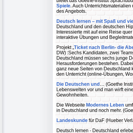
bietet das Goethe-Institut Sprachü
Spiele
. Auch Unterrichtsmaterialien 
des Angebots.
Deutsch lernen – mit Spaß und vie
Deutschland und den deutschen H
Interessierte mit auf eine Reise que
interaktive Übungen und Begleitmater
Projekt „
Ticket nach Berlin- die A
DW) :Sechs Kandidaten, zwei Teams, 
Deutschland müssen sechs junge De
Herausforderungen bestehen. Dabei 
ganz neue Seiten von Deutschland
den Unterricht (online-Übungen, Wort
Die Deutschen und
… (Goethe Insti
Lebenswelten vor und man wirft eine
Gewohnheiten.
Die Webseite
Modernes Leben
umf
in Deutschland und noch mehr. (Goeth
Landeskunde
für DaF (Hueber Verl
Deutsch lernen - Deutschland erleb