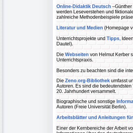
Online-Didaktik Deutsch
–Günther 
werden Leseverstehen und fiktional
zahlreiche Methodenbeispiele präsen
Literatur und Medien
(Homepage vo
Unterrichtsprojekte und
Tipps,
Ideen
Dautel).
Die
Webseiten
von Helmut Kerber s
Unterrichtspraxis.
Besonders zu beachten sind die int
Die
Zeno.org-Bibliothek
umfasst un
Autoren. Es sind die bedeutendsten W
20. Jahrhundert versammelt.
Biographische und sonstige
Inform
Autoren (Freie Universität Berlin).
Arbeitsblätter und Anleitungen fü
Einer der Kernbereiche der Arbeit v