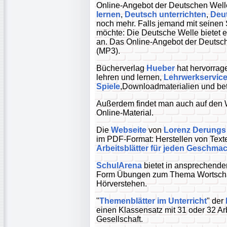
Online-Angebot der Deutschen Well
lernen
,
Deutsch unterrichten
,
Deu
noch mehr. Falls jemand mit seinen
möchte: Die Deutsche Welle bietet
an. Das Online-Angebot der Deutsche
(MP3).
Bücherverlag
Hueber
hat hervorrag
lehren und lernen,
Lehrwerkservic
Spiele
,Downloadmaterialien und bet
Außerdem findet man auch auf den
Online-Material.
Die
Webseite
von
Lorenz Derungs
im PDF-Format: Herstellen von Texte
Arbeitsblätter für jeden Geschma
SchulArena
bietet in ansprechender,
Form Übungen zum Thema Wortschat
Hörverstehen.
"
Themenblätter im Unterricht
" der
einen Klassensatz mit 31 oder 32 Ar
Gesellschaft.