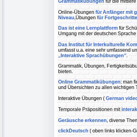
Grammatikübungen
für die mittlere
Online-Übungen
für Anfänger mit 
Niveau
,Übungen
für Fortgeschritt
Das ist eine Lernplattform
für Schü
Umgang mit der deutschen Sprache s
Das Institut für Interkulturelle Ko
umfasst u.a. eine sehr umfassend u
„Interaktive Sprachübungen“
.
Grammatik, Übungen, Fertigkeitsüb
bieten.
Online Grammatikübungen
: man f
und Übersichten zu allen wichtige
Interaktive Übungen (
German video
Temporale Präpositionen mit
intera
Geräusche erkennen
, diverse The
clickDeutsch
( oben links klicken-