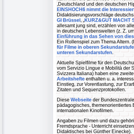
,Deutschland und den deutschen Hi
EINSHOCH6 nimmt die Interessiert
Didaktisierungsvorschläge deutsch
GI Brüssel
, „
KURZ&GUT MACHT 
allesamt jung sind, erzählen von al
in deutschen Lebenswelten (z. Z. um
Einführung in das Sehen von die
Ein Rollenspiel zum Thema Altern. (F
für Filme in oberen Sekundarstuf
unteren Sekundarstufen
.
Aktuelle Spielfilme für den Deutsch
vom Servizio Lingue e Mobilità der S
Svizzera Italiana) haben eine zwei
Arbeitshefte
enthalten u. a. interes
Einstieg, zur Vorentlastung, zur Era
Zitaten und Sequenzprotokollen.
Diese
Webseite
der Bundeszentrale f
pädagogisches, themenorientiertes 
internationalen Kinofilmen.
Angaben zu Filmen und dazu gehörig
Fremdsprache - Unterricht einsetze
Didaktisches bei Günther Einecke).