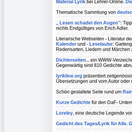
Material Lyrik
bei Lehrer-Online.
Di
Thematische Sammlung von
deutsc
„ Lesen schadet den Augen“
: Tip
nichts Endgültiges von Erich Adler.
Literarische Webseiten - Literatur de
Kalender
und -
Leselaube:
Gartenge
Redensarten, Liedern und Märchen 
Dichterseiten
... ein WWW-Verzeichn
Gegenwärtig sind 810 Gedichte abru
lyrikline.org
präsentiert zeitgenössis
Übersetzungen und vom Autor oder d
Schön gestaltete Seite rund um
Rain
Kurze Gedichte
für den DaF- Unterr
Loreley
, eine deutsche Legende vo
Gedicht des Tages
/
Lyrik für Alle.
G