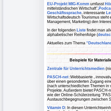
EU-Projekt MIG-Komm
umfasst
Hö
mittelständischen Wirtschaft",
Podca
Geschäftssprache
, interessante
Le
Wirtschaftsdeutsch Tourismus steht 
Management, Marketing) den Interes
In der folgenden
Liste
findet man all
alphabetischer Reihenfolge (
deutsc
Aktuelles zum Thema
“Deutschland
Beispiele für Materia
Zentrale für Unterrichtsmedien
(ni
PASCH-net
:Webbasierte , innovativ
über einen gesonderten Zugang eine
(nach unterschiedlichen Themen in 
Projekte. Außerdem bietet PASCH-ne
wie der Online-Schülerzeitung "PAS
Austauschbegegnungen zwischen Sch
Vitamin D
: In diesen Unterrichtsein