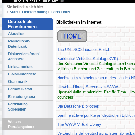
Sie befinden sich hier:
Start
Linksammlung
Faris Links
Deutsch als
Bibliotheken im Internet
Fremdsprache
Aktuelles
Ressourcen-
Datenbank
The UNESCO Libraries Portal
Diskussionsforen/
Karlsruher Virtueller Katalog (KVK)
Jobbörse
Der Karlsruher Virtuelle Katalog ist ein Die
Linksammlung
Millionen Büchern und Zeitschriften in Bibli
E-Mail-Infobriefe
Hochschulbibliothekszentrum des Landes 
Grammatik
Libweb-- Library Servers via WWW
Lernwerkstatt
Updated daily at midnight, Pacific Time. Libw
Einstufungstest
countries.
Fortbildung/
Die Deutsche Bibliothek
Stipendien
Sammelschwerpunkte an deutschen Bibliot
Weitere
The WWW Virtual Library
Portalangebote
Verzeichnis der deutschsprachigen abfragbar