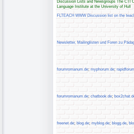
Discussion Lists and Newsgroups The CTI C
Language Institute at the University of Hull
FLTEACH WWW Discussion list on the teachi
Newsletter, Mailinglisten und Foren zu Päda
forumromanum.de
;
myphorum.de
;
rapidforu
forumromanum.de
;
chatbook.de
;
box2chat.d
freenet.de
;
blog.de
;
myblog.de
;
blogg.de
,
bl