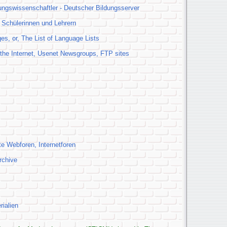
hungswissenschaftler - Deutscher Bildungsserver
 Schülerinnen und Lehrern
es, or, The List of Language Lists
 the Internet, Usenet Newsgroups, FTP sites
te Webforen, Internetforen
rchive
ialien