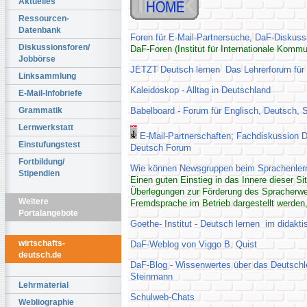
Aktuelles
Ressourcen-
Datenbank
Foren für E-Mail-Partnersuche, DaF-Diskus
Diskussionsforen/
DaF-Foren (Institut für Internationale Kommu
Jobbörse
JETZT Deutsch lernen Das Lehrerforum für 
Linksammlung
Kaleidoskop - Alltag in Deutschland
E-Mail-Infobriefe
Babelboard - Forum für Englisch, Deutsch, 
Grammatik
Lernwerkstatt
E-Mail-Partnerschaften; Fachdiskussion D
Einstufungstest
Deutsch Forum
Fortbildung/
Wie können Newsgruppen beim Sprachenlerne
Stipendien
Einen guten Einstieg in das Innere dieser Si
Überlegungen zur Förderung des Spracherwe
Weitere
Fremdsprache im Betrieb dargestellt werden
Portalangebote
Goethe- Institut - Deutsch lernen im didakt
wirtschafts-
DaF-Weblog von Viggo B. Quist
deutsch.de
DaF-Blog - Wissenwertes über das Deutschle
Steinmann
Lehrmaterial
Schulweb-Chats
Webliographie