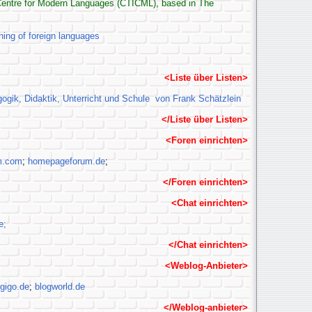
entre for Modern Languages (CTICML), based in The
ng of foreign languages
<Liste über Listen>
gogik, Didaktik, Unterricht und Schule von Frank Schätzlein
</Liste über Listen>
<Foren einrichten>
m.com
;
homepageforum.de
;
</Foren einrichten>
<Chat einrichten>
e;
</Chat einrichten>
<Weblog-Anbieter>
ogigo.de
;
blogworld.de
</Weblog-anbieter>