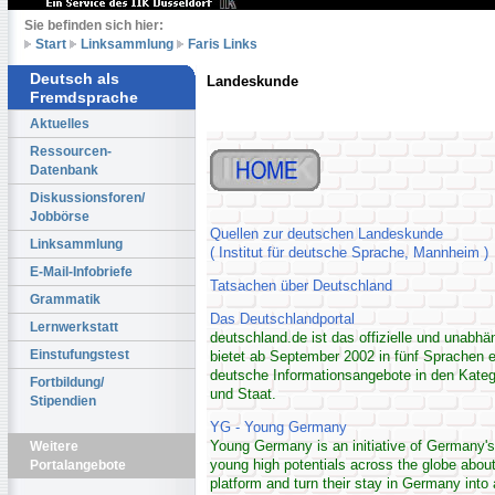
Sie befinden sich hier:
Start
Linksammlung
Faris Links
Deutsch als
Landeskunde
Fremdsprache
Aktuelles
Ressourcen-
Datenbank
Diskussionsforen/
Jobbörse
Quellen zur deutschen Landeskunde
Linksammlung
( Institut für deutsche Sprache, Mannheim )
E-Mail-Infobriefe
Tatsachen über Deutschland
Grammatik
Das Deutschlandportal
Lernwerkstatt
deutschland.de ist das offizielle und unabh
Einstufungstest
bietet ab September 2002 in fünf Sprachen 
deutsche Informationsangebote in den Kateg
Fortbildung/
und Staat.
Stipendien
YG - Young Germany
Young Germany is an initiative of Germany's 
Weitere
young high potentials across the globe abou
Portalangebote
platform and turn their stay in Germany into