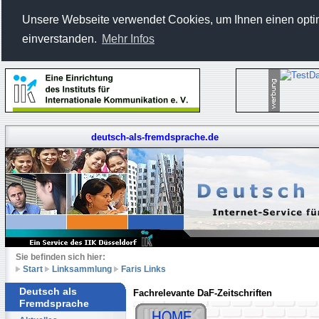
Unsere Webseite verwendet Cookies, um Ihnen einen optima
einverstanden.
Mehr Infos
deutsch-als-fremdsprache.de
Sie befinden sich hier:
Start
Linksammlung
Faris Links
Deutsch als
Fachrelevante DaF-Zeitschriften
Fremdsprache