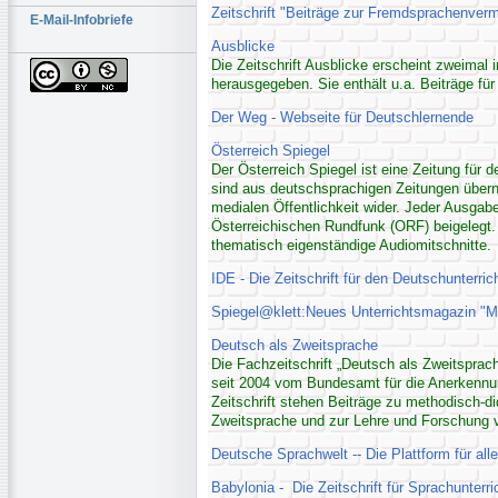
Zeitschrift "Beiträge zur Fremdsprachenvermi
E-Mail-Infobriefe
Ausblicke
Die Zeitschrift Ausblicke erscheint zweimal
herausgegeben. Sie enthält u.a. Beiträge für
Der Weg - Webseite für Deutschlernende
Österreich Spiegel
Der Österreich Spiegel ist eine Zeitung für de
sind aus deutschsprachigen Zeitungen übern
medialen Öffentlichkeit wider. Jeder Ausgab
Österreichischen Rundfunk (ORF) beigelegt.
thematisch eigenständige Audiomitschnitte.
IDE - Die Zeitschrift für den Deutschunterric
Spiegel@klett:Neues Unterrichtsmagazin "Mi
Deutsch als Zweitsprache
Die Fachzeitschrift „Deutsch als Zweitsprach
seit 2004 vom Bundesamt für die Anerkennung
Zeitschrift stehen Beiträge zu methodisch-d
Zweitsprache und zur Lehre und Forschung v
Deutsche Sprachwelt -- Die Plattform für all
Babylonia - Die Zeitschrift für Sprachunterr