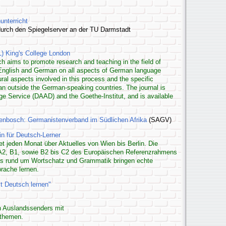
unterricht
 durch den Spiegelserver an der TU Darmstadt
ing's College London
ch aims to promote research and teaching in the field of
n English and German on all aspects of German language
tural aspects involved in this process and the specific
n outside the German-speaking countries. The journal is
Service (DAAD) and the Goethe-Institut, and is available
llenbosch: Germanistenverband im Südlichen Afrika
(SAGV)
in für Deutsch-Lerner
t jeden Monat über Aktuelles von Wien bis Berlin. Die
n A2, B1, sowie B2 bis C2 des Europäischen Referenzrahmens
ps rund um Wortschatz und Grammatik bringen echte
prache lernen.
t Deutsch lernen"
 Auslandssenders mit
sthemen.