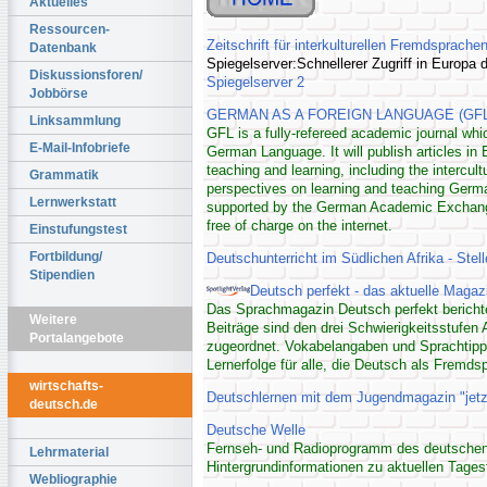
Aktuelles
Ressourcen-
Zeitschrift für interkulturellen Fremdsprachen
Datenbank
Spiegelserver:Schnellerer Zugriff in Europa
Diskussionsforen/
Spiegelserver 2
Jobbörse
GERMAN AS A FOREIGN LANGUAGE (GFL) K
Linksammlung
GFL is a fully-refereed academic journal whi
E-Mail-Infobriefe
German Language. It will publish articles i
teaching and learning, including the intercul
Grammatik
perspectives on learning and teaching Germa
Lernwerkstatt
supported by the German Academic Exchange 
free of charge on the internet.
Einstufungstest
Fortbildung/
Deutschunterricht im Südlichen Afrika - Ste
Stipendien
Deutsch perfekt - das aktuelle Magaz
Das Sprachmagazin Deutsch perfekt berichte
Weitere
Beiträge sind den drei Schwierigkeitsstufe
Portalangebote
zugeordnet. Vokabelangaben und Sprachtip
Lernerfolge für alle, die Deutsch als Fremds
wirtschafts-
Deutschlernen mit dem Jugendmagazin "jetz
deutsch.de
Deutsche Welle
Fernseh- und Radioprogramm des deutschen
Lehrmaterial
Hintergrundinformationen zu aktuellen Tage
Webliographie