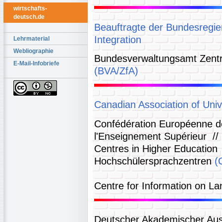
wirtschafts-
deutsch.de
Beauftragte der Bundesregier
Integration
Lehrmaterial
Webliographie
Bundesverwaltungsamt Zentra
E-Mail-Infobriefe
(BVA/ZfA)
Canadian Association of Uni
Confédération Européenne d
l'Enseignement Supérieur /
Centres in Higher Education
Hochschülersprachzentren
(
Centre for Information on 
Deutscher Akademischer Au