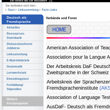
Sie befinden sich hier:
Start
Linksammlung
Faris Links
Deutsch als
Verbände und Foren
Fremdsprache
Aktuelles
Ressourcen-
Datenbank
Diskussionsforen/
American Association of Te
Jobbörse
Linksammlung
Association pour la Langue 
E-Mail-Infobriefe
Der Arbeitskreis DaF Deutsc
Grammatik
Zweitsprache in der Schwei
Lernwerkstatt
Einstufungstest
Arbeitskreis der Sprachenzen
Fortbildung/
Fremdspracheninstitute
(AKS
Stipendien
Association of Language Tes
Weitere
Portalangebote
AusDaF- Deutsch als Fremds