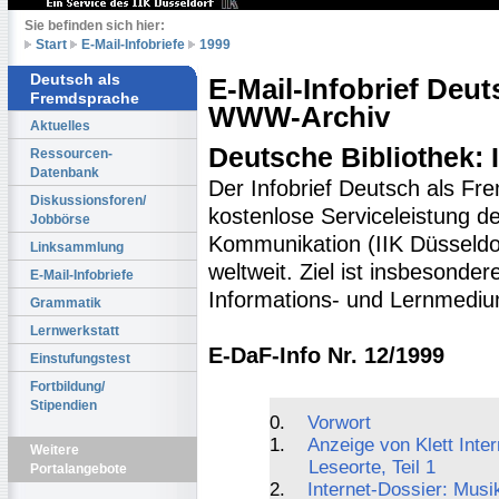
Sie befinden sich hier:
Start
E-Mail-Infobriefe
1999
Deutsch als
E-Mail-Infobrief Deu
Fremdsprache
WWW-Archiv
Aktuelles
Deutsche Bibliothek:
Ressourcen-
Datenbank
Der Infobrief Deutsch als Fr
Diskussionsforen/
kostenlose Serviceleistung des
Jobbörse
Kommunikation (IIK Düsseldo
Linksammlung
weltweit. Ziel ist insbesonde
E-Mail-Infobriefe
Informations- und Lernmediu
Grammatik
Lernwerkstatt
E-DaF-Info Nr. 12/1999
Einstufungstest
Fortbildung/
Stipendien
0.
Vorwort
1.
Anzeige von Klett Inter
Weitere
Leseorte, Teil 1
Portalangebote
2.
Internet-Dossier: Musik