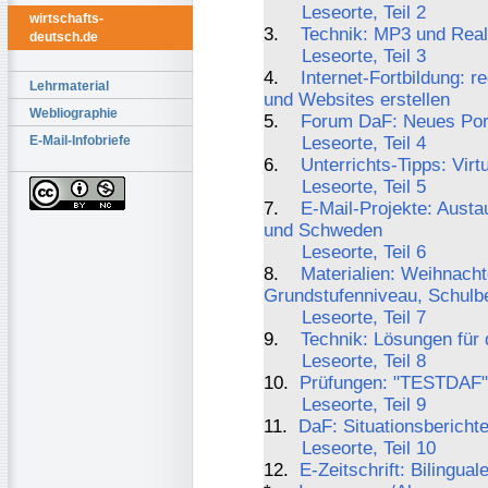
Leseorte, Teil 2
wirtschafts-
3.
Technik: MP3 und Real
deutsch.de
Leseorte, Teil 3
4.
Internet-Fortbildung: r
Lehrmaterial
und Websites erstellen
Webliographie
5.
Forum DaF: Neues Por
E-Mail-Infobriefe
Leseorte, Teil 4
6.
Unterrichts-Tipps: Vir
Leseorte, Teil 5
7.
E-Mail-Projekte: Aust
und Schweden
Leseorte, Teil 6
8.
Materialien: Weihnacht
Grundstufenniveau, Schulb
Leseorte, Teil 7
9.
Technik: Lösungen für
Leseorte, Teil 8
10.
Prüfungen: "TESTDAF" 
Leseorte, Teil 9
11.
DaF: Situationsbericht
Leseorte, Teil 10
12.
E-Zeitschrift: Bilingua