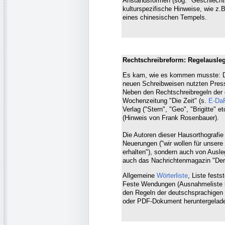
Anstandsformen (sog. "Geschlecht
kulturspezifische Hinweise, wie z
eines chinesischen Tempels.
Rechtschreibreform: Regelausle
Es kam, wie es kommen musste: Di
neuen Schreibweisen nutzten Pres
Neben den Rechtschreibregeln der
Wochenzeitung "Die Zeit" (s.
E-DaF
Verlag ("Stern", "Geo", "Brigitte" e
(Hinweis von Frank Rosenbauer).
Die Autoren dieser Hausorthografie 
Neuerungen ("wir wollen für unsere 
erhalten"), sondern auch von Ausle
auch das Nachrichtenmagazin "Der 
Allgemeine
Wörterliste
, Liste fest
Feste Wendungen (Ausnahmeliste 
den Regeln der deutschsprachigen
oder PDF-Dokument heruntergelad