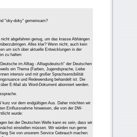
 und "oky-doky" gemeinsam?
ch nicht abgefahren genug, um das krasse Abhängen
überzubringen. Alles klar? Wenn nicht, auch kein
en um sich über aktuelle Entwicklungen in der
n zu halten:
Deutsche im Alltag - Alltagsdeutsch" der Deutschen
weils ein Thema (Farben, Jugendsprache, Liebe
nnen intensiv und mit großer Sprachsensibilität
tungsnuance und Redewendung behandelt ist. Die
über E-Mail als Word-Dokument abonniert werden.
gssprache.
W kurz vor dem endgültigen Aus. Daher möchten wir
ekten Einflussnahme hinweisen, die von der DW-
tlicht wurde:
gen bei der Deutschen Welle kann es sein, dass wir
mnächst einstellen müssen. Wir würden nun gerne
mfang Sie von unserem Service Gebrauch machen.