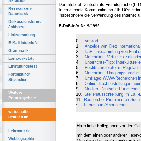
Aktuelles
Der Infobrief Deutsch als Fremdsprache (E-DaF
Ressourcen-
Internationale Kommunikation (IIK Düsseldorf 
Datenbank
insbesondere die Verwendung des Internet al
Diskussionsforen/
E-DaF-Info Nr. 9/1999
Jobbörse
Linksammlung
0.
Vorwort
E-Mail-Infobriefe
1.
Anzeige von Klett Internation
Grammatik
2.
DaF-Linksammlung von Faribo
3.
Materialien: Virtuelles Kalender
Lernwerkstatt
4.
Unterrichts-Tipp: Interkulturell
Einstufungstest
5.
Rechtschreibreform: Regelaus
6.
Materialien: Umgangssprache
Fortbildung/
7.
Umfrage: WWW-Recherchen im
Stipendien
8.
Online: Buchbestellungen über 
9.
Medien: Deutsche Rundschau
Weitere
10.
Stellenausschreibung im DaF-
Portalangebote
11.
Recherche: Prominenten-Such
*
Impressum/Abonnement
wirtschafts-
deutsch.de
Hallo liebe KollegInnen vor den Co
Lehrmaterial
mit dem einen oder anderen liebev
Webliographie
Monat wieder Ihre Aufmerksamkeit 