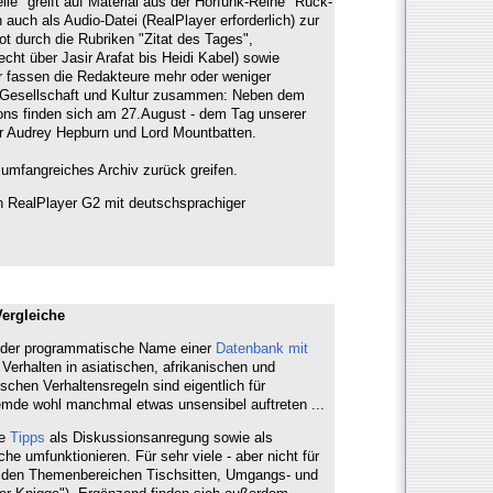
e" greift auf Material aus der Hörfunk-Reihe "Rück-
 auch als Audio-Datei (RealPlayer erforderlich) zur
t durch die Rubriken "Zitat des Tages",
ht über Jasir Arafat bis Heidi Kabel) sowie
r fassen die Redakteure mehr oder weniger
, Gesellschaft und Kultur zusammen: Neben dem
lons finden sich am 27.August - dem Tag unserer
er Audrey Hepburn und Lord Mountbatten.
umfangreiches Archiv zurück greifen.
 RealPlayer G2 mit deutschsprachiger
Vergleiche
st der programmatische Name einer
Datenbank mit
Verhalten in asiatischen, afrikanischen und
schen Verhaltensregeln sind eigentlich für
remde wohl manchmal etwas unsensibel auftreten ...
se
Tipps
als Diskussionsanregung sowie als
iche umfunktionieren. Für sehr viele - aber nicht für
zu den Themenbereichen Tischsitten, Umgangs- und