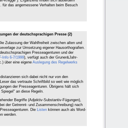
er-Knigge"). Ergänzend finden sich außerdem
.B. für das angemessene Verhalten beim Besuch
gungen der deutschsprachigen Presse (2)
e Zulassung der Wahlfreiheit zwischen alten und
severlage zur Umsetzung eigener Hausorthografien.
 deutschsprachigen Presseagenturen und der
-Info 6-7/1999
), verfügt auch der Gruner&Jahr-
tc.) über eine eigene
Auslegung des Regelwerks
distanzieren sich dabei nicht nur von den
Leser das vertraute Schriftbild so weit wie möglich
gungen der Presseagenturen. Übrigens hält sich
Spiegel" an diese Regeln.
stehender Begriffe (Adjektiv-Substantiv-Fügungen),
bei der Getrennt- und Zusammenschreibung) nach
 Presseagenturen. Die
Listen
können auch als Word-
en werden.