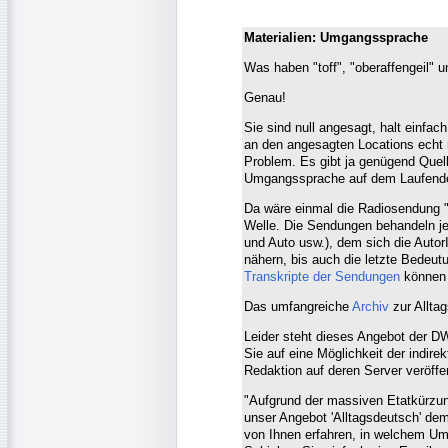
Materialien: Umgangssprache
Was haben "toff", "oberaffengeil"
Genau!
Sie sind null angesagt, halt einfa
an den angesagten Locations echt r
Problem. Es gibt ja genügend Quell
Umgangssprache auf dem Laufende
Da wäre einmal die Radiosendung "
Welle. Die Sendungen behandeln je
und Auto usw.), dem sich die AutorI
nähern, bis auch die letzte Bedeu
Transkripte der Sendungen
können 
Das umfangreiche
Archiv
zur Allta
Leider steht dieses Angebot der D
Sie auf eine Möglichkeit der indir
Redaktion auf deren Server veröffen
"Aufgrund der massiven Etatkürzun
unser Angebot 'Alltagsdeutsch' de
von Ihnen erfahren, in welchem U