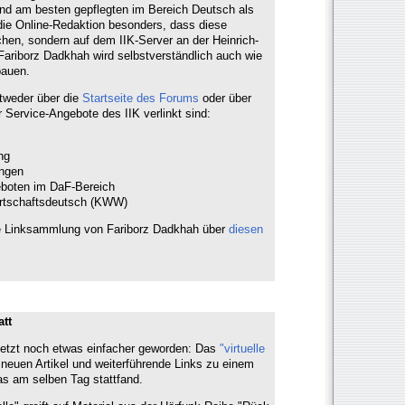
nd am besten gepflegten im Bereich Deutsch als
die Online-Redaktion besonders, dass diese
hen, sondern auf dem IIK-Server an der Heinrich-
 Fariborz Dadkhah wird selbstverständlich auch wie
sbauen.
tweder über die
Startseite des Forums
oder über
r Service-Angebote des IIK verlinkt sind:
ng
ungen
geboten im DaF-Bereich
rtschaftsdeutsch (KWW)
ie Linksammlung von Fariborz Dadkhah über
diesen
att
t jetzt noch etwas einfacher geworden: Das
"virtuelle
 neuen Artikel und weiterführende Links zu einem
das am selben Tag stattfand.