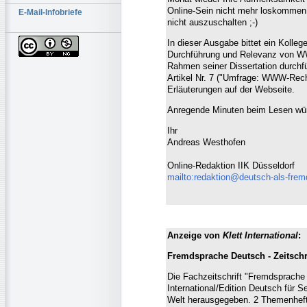
Online-Sein nicht mehr loskommen
E-Mail-Infobriefe
nicht auszuschalten ;-)
In dieser Ausgabe bittet ein Kolleg
Durchführung und Relevanz von WW
Rahmen seiner Dissertation durchfü
Artikel Nr. 7 ("Umfrage: WWW-Rech
Erläuterungen auf der Webseite.
Anregende Minuten beim Lesen wün
Ihr
Andreas Westhofen
Online-Redaktion IIK Düsseldorf
mailto:redaktion@deutsch-als-fre
Anzeige von
Klett International
:
Fremdsprache Deutsch - Zeitschri
Die Fachzeitschrift "Fremdsprache 
International/Edition Deutsch für S
Welt herausgegeben. 2 Themenhefte