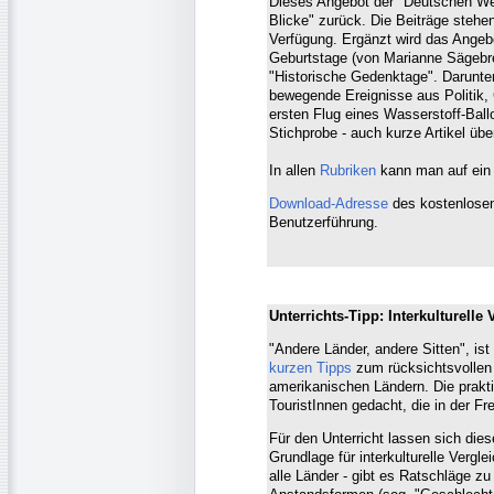
Dieses Angebot der "Deutschen Well
Blicke" zurück. Die Beiträge stehen
Verfügung. Ergänzt wird das Angebo
Geburtstage (von Marianne Sägebrec
"Historische Gedenktage". Darunte
bewegende Ereignisse aus Politik
ersten Flug eines Wasserstoff-Bal
Stichprobe - auch kurze Artikel üb
In allen
Rubriken
kann man auf ein 
Download-Adresse
des kostenlosen
Benutzerführung.
Unterrichts-Tipp: Interkulturelle 
"Andere Länder, andere Sitten", i
kurzen Tipps
zum rücksichtsvollen 
amerikanischen Ländern. Die prakti
TouristInnen gedacht, die in der F
Für den Unterricht lassen sich die
Grundlage für interkulturelle Vergle
alle Länder - gibt es Ratschläge 