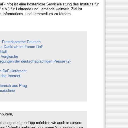
-Info) ist eine kostenlose Serviceleistung des Instituts für
e.V.) für Lehrende und Lernende weltweit. Ziel ist
s Informations- und Lernmedium zu fördern.
al: Fremdsprache Deutsch
rz Dadkhah im Forum DaF
blatt
e Vergleiche
legungen der deutschsprachigen Presse (2)
 DaF-Unterricht
das Internet
Bereich aus Prag
maschine
mputern,
oll ausgesuchten Tipp möchten wir auch in diesem
ins Virtuelle umleiten - und wenn Sie ohnehin vom