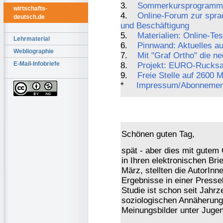
3.
Sommerkursprogramm a
wirtschafts-
4.
Online-Forum zur sprac
deutsch.de
und Beschäftigung
5.
Materialien: Online-Te
Lehrmaterial
6.
Pinnwand: Aktuelles a
Webliographie
7.
Mit "Graf Ortho" die n
E-Mail-Infobriefe
8.
Projekt: EURO-Rucksa
9.
Freie Stelle auf 2600 
*
Impressum/Abonnemen
Schönen guten Tag,
spät - aber dies mit gutem 
in Ihren elektronischen Br
März, stellten die AutorInn
Ergebnisse in einer Pressek
Studie ist schon seit Jahr
soziologischen Annäherung
Meinungsbilder unter Jugen