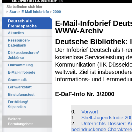
Sie befinden sich hier:
Start
E-Mail-Infobriefe
2000
Deutsch als
E-Mail-Infobrief Deu
Fremdsprache
WWW-Archiv
Aktuelles
Deutsche Bibliothek:
Ressourcen-
Datenbank
Der Infobrief Deutsch als Fr
Diskussionsforen/
kostenlose Serviceleistung des
Jobbörse
Kommunikation (IIK Düsseldo
Linksammlung
weltweit. Ziel ist insbesonde
E-Mail-Infobriefe
Informations- und Lernmediu
Grammatik
Lernwerkstatt
E-DaF-Info Nr. 3/2000
Einstufungstest
Fortbildung/
Stipendien
0.
Vorwort
1.
Shell-Jugendstudie 20
Weitere
2.
Unterrichts-Dossier: Ki
Portalangebote
beeindruckende Charaktere