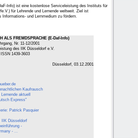
F-Info) ist eine kostenlose Serviceleistung des Instituts für
e.V.) für Lehrende und Lernende weltweit. Ziel ist
s Informations- und Lernmedium zu fördern.
H ALS FREMDSPRACHE (E-Daf-Info)
hrgang, Nr. 11-12/2001
eistung des IIK Düsseldorf e.V.
ISSN 1439-3603
Düsseldorf, 03.12.2001
hueber.de
ihnachtlichen Kaufrausch
 Lernende aktuell
utsch Express"
rie: Patrick Pasquier
 IIK Düsseldorf
einführung -
many - ...