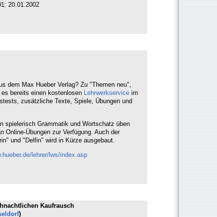
1: 20.01.2002
aus dem Max Hueber Verlag? Zu "Themen neu",
 es bereits einen kostenlosen
Lehrwerkservice
im
gstests, zusätzliche Texte, Spiele, Übungen und
en spielerisch Grammatik und Wortschatz üben
 an Online-Übungen zur Verfügung. Auch der
n" und "Delfin" wird in Kürze ausgebaut.
.hueber.de/lehrer/lws/index.asp
ihnachtlichen Kaufrausch
seldorf
)