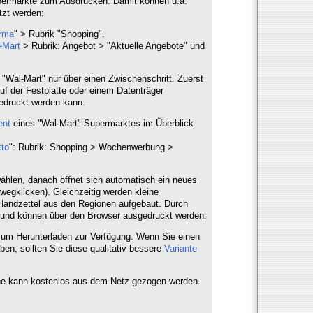
ermärkte zum Ausdrucken. Damit können u.a.
tzt werden:
rma
" > Rubrik "Shopping".
-Mart
> Rubrik: Angebot > "Aktuelle Angebote" und
ei "Wal-Mart" nur über einen Zwischenschritt. Zuerst
 der Festplatte oder einem Datenträger
edruckt werden kann.
ent
eines "Wal-Mart"-Supermarktes im Überblick
tto
": Rubrik: Shopping > Wochenwerbung >
ählen, danach öffnet sich automatisch ein neues
wegklicken). Gleichzeitig werden kleine
Handzettel aus den Regionen aufgebaut. Durch
 und können über den Browser ausgedruckt werden.
 zum Herunterladen zur Verfügung. Wenn Sie einen
ben, sollten Sie diese qualitativ bessere
Variante
e kann kostenlos aus dem Netz gezogen werden.