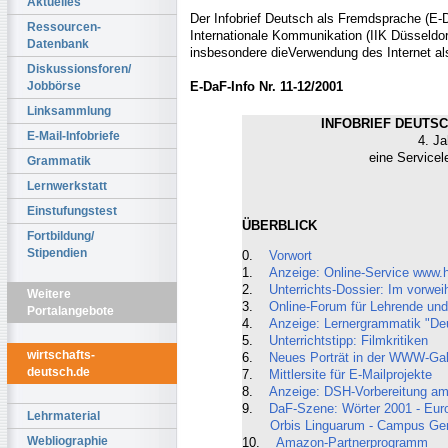
Aktuelles
Der Infobrief Deutsch als Fremdsprache (E-Da
Ressourcen-
Internationale Kommunikation (IIK Düsseldorf
Datenbank
insbesondere dieVerwendung des Internet al
Diskussionsforen/
E-DaF-Info Nr. 11-12/2001
Jobbörse
Linksammlung
INFOBRIEF DEUTSC
E-Mail-Infobriefe
4. Ja
eine Servicel
Grammatik
Lernwerkstatt
Einstufungstest
ÜBERBLICK
Fortbildung/
Stipendien
0.
Vorwort
1.
Anzeige: Online-Service www.
2.
Unterrichts-Dossier: Im vorwe
Weitere
3.
Online-Forum für Lehrende und
Portalangebote
4.
Anzeige: Lernergrammatik "De
5.
Unterrichtstipp: Filmkritiken
wirtschafts-
6.
Neues Porträt in der WWW-Gale
deutsch.de
7.
Mittlersite für E-Mailprojekte
8.
Anzeige: DSH-Vorbereitung am
9.
DaF-Szene: Wörter 2001 - Euro
Lehrmaterial
Orbis Linguarum - Campus Ger
Webliographie
10.
Amazon-Partnerprogramm