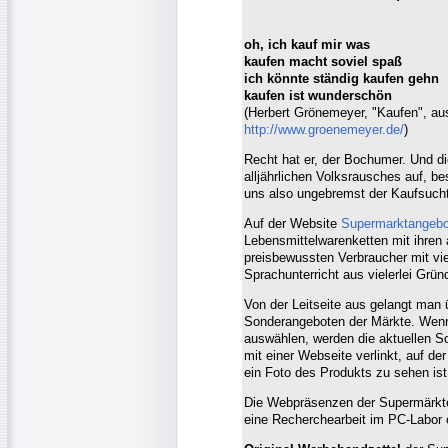
oh, ich kauf mir was
kaufen macht soviel spaß
ich könnte ständig kaufen gehn
kaufen ist wunderschön
(Herbert Grönemeyer, "Kaufen", a
http://www.groenemeyer.de/
)
Recht hat er, der Bochumer. Und d
alljährlichen Volksrausches auf, b
uns also ungebremst der Kaufsucht
Auf der Website
Supermarktangebo
Lebensmittelwarenketten mit ihren 
preisbewussten Verbraucher mit vie
Sprachunterricht aus vielerlei Grün
Von der Leitseite aus gelangt man 
Sonderangeboten der Märkte. Wenn 
auswählen, werden die aktuellen Son
mit einer Webseite verlinkt, auf d
ein Foto des Produkts zu sehen ist
Die Webpräsenzen der Supermärkte 
eine Recherchearbeit im PC-Labor o