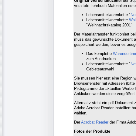
Original-Werbehandzettel
der Sup
veraltete Lehrbuch-Materialien erse
Lebensmittelwarenkette "
No
Lebensmittelwarenkette
Wal
"Weihnachtskatalog 2001"
Der Materialtransfer funktioniert b
muss das gewünschte Dokument auf
gespeichert werden, bevor es ausg
Das komplette
Warensortim
zum Ausdrucken.
Lebensmittelwarenkette "
Ne
Gebietsauswahl
Sie müssen hier erst eine Region w
Browserfenster mit Adressen (bitte 
Piktogramme der aktuellen Werbe-
Anklicken werden diese vergrößert
Alternativ steht ein pdf-Dokument
Adobe Acrobat Reader installiert ha
wählen.
Der
Acrobat Reader
der Firma Adob
Fotos der Produkte