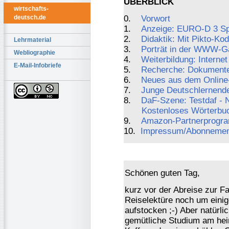
ÜBERBLICK
wirtschafts-
0.
Vorwort
deutsch.de
1.
Anzeige: EURO-D 3 Sp
2.
Didaktik: Mit Pikto-K
Lehrmaterial
3.
Porträt in der WWW-Ga
Webliographie
4.
Weiterbildung: Interne
E-Mail-Infobriefe
5.
Recherche: Dokumente
6.
Neues aus dem Online
7.
Junge Deutschlernende
8.
DaF-Szene: Testdaf - 
Kostenloses Wörterbuc
9.
Amazon-Partnerprogr
10.
Impressum/Abonnemen
Schönen guten Tag,
kurz vor der Abreise zur 
Reiselektüre noch um eini
aufstocken ;-) Aber natürl
gemütliche Studium am heim