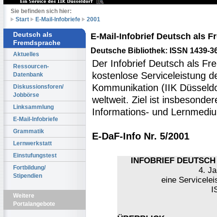
Sie befinden sich hier:
Start
E-Mail-Infobriefe
2001
Deutsch als
E-Mail-Infobrief Deutsch als
Fremdsprache
Deutsche Bibliothek: ISSN 1439-3
Aktuelles
Der Infobrief Deutsch als Fr
Ressourcen-
kostenlose Serviceleistung des
Datenbank
Kommunikation (IIK Düsseldo
Diskussionsforen/
Jobbörse
weltweit. Ziel ist insbesonde
Linksammlung
Informations- und Lernmediu
E-Mail-Infobriefe
Grammatik
E-DaF-Info Nr. 5/2001
Lernwerkstatt
Einstufungstest
INFOBRIEF DEUTSCH 
Fortbildung/
4. Ja
Stipendien
eine Servicelei
I
Weitere
Portalangebote