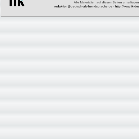
Alle Materialien auf diesen Seiten unterliege
redaktion@deutsch-als-fremdsprache.de
-
http://www.iik-d