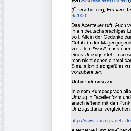
von
Andreas Westhofen
(
(Überarbeitung; Erstveröff
9/2000
)
Das Abenteuer ruft. Auch 
in ein deutschsprachiges L
soll. Allein der Gedanke da
Gefühl in der Magengegend.
vor allem *was* muss übe
eines Umzugs steht man sic
man nicht schon einmal das
Simulation durchgeführt zu
vorzubereiten.
Unterrichtsskizze:
In einem Kursgespräch alle
Umzug in Tabellenform und 
anschließend mit den Punkt
Umzugsplaner vergleichen 
http://www.umzugs-netz.de
Alternative Umzugs-Checkl