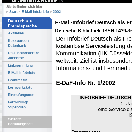
Sie befinden sich hier:
Start
E-Mail-Infobriefe
2002
Deutsch als
E-Mail-Infobrief Deutsch als
Fremdsprache
Deutsche Bibliothek: ISSN 1439-3
Aktuelles
Der Infobrief Deutsch als Fr
Ressourcen-
kostenlose Serviceleistung des
Datenbank
Kommunikation (IIK Düsseldo
Diskussionsforen/
Jobbörse
weltweit. Ziel ist insbesonde
Linksammlung
Informations- und Lernmediu
E-Mail-Infobriefe
Grammatik
E-DaF-Info Nr. 1/2002
Lernwerkstatt
Einstufungstest
INFOBRIEF DEUTSCH 
Fortbildung/
5. Ja
Stipendien
eine Servicelei
I
Weitere
Portalangebote