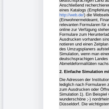
deutschsprachigen Land au
Anschließend recherchieren
eines Katalogs (Empfehlu
http://web.de/
) die Webseite
(Einwohnermeldeamt, Fina
relevanten Formularen für 
online zur Verfügung stehe
Formulare zum Herunterla
Ausdrucken vorhanden sind,
notieren und einen Zeitplan
des Umzugsplaners aufstell
Simulation, wenn man eine
deutschsprachigen Landes 
Abmeldeformalitäten nachsp
2. Einfache Simulation m
Die Adressen der Institut
lediglich nach Formularen
zum Ausdrucken oder Öffnu
Simulation 1). Ein Beispie
wunderschöne ;-) nordrhei
Düsseldorf. Die wichtigste