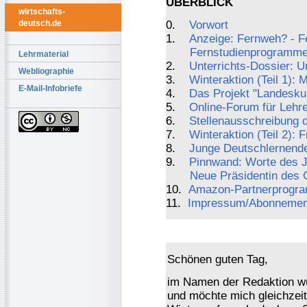
ÜBERBLICK
wirtschafts-
0.
Vorwort
deutsch.de
1.
Anzeige: Fernweh? - Fe
Fernstudienprogramme 
Lehrmaterial
2.
Unterrichts-Dossier: 
Webliographie
3.
Winteraktion (Teil 1): 
E-Mail-Infobriefe
4.
Das Projekt "Landesku
5.
Online-Forum für Lehr
6.
Stellenausschreibung d
7.
Winteraktion (Teil 2): 
8.
Junge Deutschlernende
9.
Pinnwand: Worte des 
Neue Präsidentin des 
10.
Amazon-Partnerprogr
11.
Impressum/Abonnemen
Schönen guten Tag,
im Namen der Redaktion wü
und möchte mich gleichzeiti