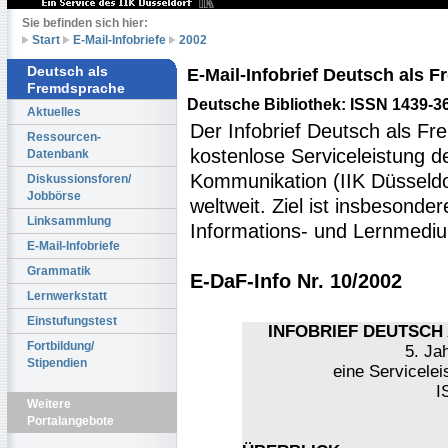
Sie befinden sich hier:
Start
E-Mail-Infobriefe
2002
Deutsch als
E-Mail-Infobrief Deutsch als
Fremdsprache
Deutsche Bibliothek: ISSN 1439-3
Aktuelles
Der Infobrief Deutsch als Fr
Ressourcen-
kostenlose Serviceleistung des
Datenbank
Kommunikation (IIK Düsseldo
Diskussionsforen/
Jobbörse
weltweit. Ziel ist insbesonde
Linksammlung
Informations- und Lernmediu
E-Mail-Infobriefe
Grammatik
E-DaF-Info Nr. 10/2002
Lernwerkstatt
Einstufungstest
INFOBRIEF DEUTSCH 
Fortbildung/
5. Ja
Stipendien
eine Servicelei
I
Weitere
Portalangebote