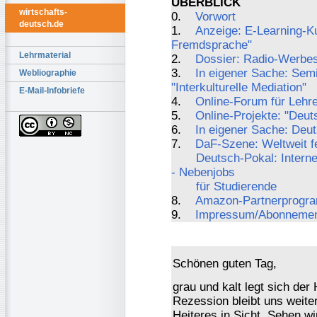
ÜBERBLICK
wirtschafts-
0.
Vorwort
deutsch.de
1.
Anzeige: E-Learning-Ku
Fremdsprache"
Lehrmaterial
2.
Dossier: Radio-Werbes
3.
In eigener Sache: Sem
Webliographie
"Interkulturelle Mediation"
E-Mail-Infobriefe
4.
Online-Forum für Lehr
5.
Online-Projekte: "Deut
6.
In eigener Sache: Deut
7.
DaF-Szene: Weltweit fe
Deutsch-Pokal: Intern
- Nebenjobs
für Studierende
8.
Amazon-Partnerprogr
9.
Impressum/Abonneme
Schönen guten Tag,
grau und kalt legt sich der
Rezession bleibt uns weiter
Heiteres in Sicht. Sehen wi