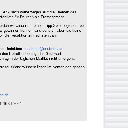
 Blick nach vorne wagen. Auf die Themen des
nfobriefs für Deutsch als Fremdsprache:
rden wir wieder mit einem Tipp-Spiel begleiten, bei
as gewinnen können. Und sonst? Haben sie keine
ll die Redaktion im nächsten Jahr
die Redaktion:
redaktion@deutsch-als-
n den Betreff unbedingt das Stichwort
lag in der täglichen Mailflut nicht untergeht.
hresausklang wünscht Ihnen im Namen des ganzen
he.de
: 16.01.2004