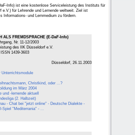
F-Info) ist eine kostenlose Serviceleistung des Instituts für
 e.V.) für Lehrende und Lernende weltweit. Ziel ist
ls Informations- und Lernmedium zu fördern.
 ALS FREMDSPRACHE (E-DaF-Info)
hrgang, Nr. 11-12/2003
eistung des IIK Düsseldorf e.V.
ISSN 1439-3603
Düsseldorf, 26.11.2003
 Unterrichtsmodule
ihnachtsmann, Christkind, oder ...?
tbildung im März 2004
 und -lernende aktuell
desliga (2. Halbzeit)
 - Chat bei "jetzt online" - Deutsche Dialekte -
piel "Mediterrania" - ...