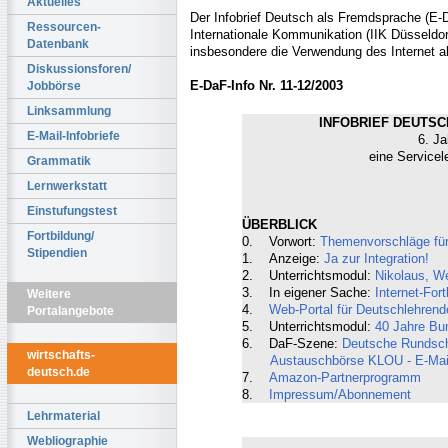
Aktuelles
Der Infobrief Deutsch als Fremdsprache (E-Da
Ressourcen-
Internationale Kommunikation (IIK Düsseldorf
Datenbank
insbesondere die Verwendung des Internet a
Diskussionsforen/
E-DaF-Info Nr. 11-12/2003
Jobbörse
Linksammlung
INFOBRIEF DEUTSCH
E-Mail-Infobriefe
6. Ja
eine Servicel
Grammatik
Lernwerkstatt
Einstufungstest
ÜBERBLICK
Fortbildung/
0. Vorwort:
Themenvorschläge für
Stipendien
1. Anzeige:
Ja zur Integration!
2. Unterrichtsmodul:
Nikolaus, We
3. In eigener Sache:
Internet-For
Weitere
4.
Web-Portal für Deutschlehrende
Portalangebote
5. Unterrichtsmodul:
40 Jahre Bun
6. DaF-Szene:
Deutsche Rundschau
wirtschafts-
Austauschbörse KLOU - E-Mail-S
deutsch.de
7.
Amazon-Partnerprogramm
8.
Impressum/Abonnement
Lehrmaterial
Webliographie