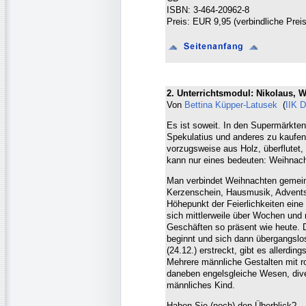
ISBN: 3-464-20962-8
Preis: EUR 9,95 (verbindliche Prei
2. Unterrichtsmodul: Nikolaus, W
Von
Bettina Küpper-Latusek
(
IIK D
Es ist soweit. In den Supermärkten
Spekulatius und anderes zu kaufen,
vorzugsweise aus Holz, überflutet,
kann nur eines bedeuten: Weihnacht
Man verbindet Weihnachten gemein
Kerzenschein, Hausmusik, Advents
Höhepunkt der Feierlichkeiten eine 
sich mittlerweile über Wochen und 
Geschäften so präsent wie heute. D
beginnt und sich dann übergangslos
(24.12.) erstreckt, gibt es allerdin
Mehrere männliche Gestalten mit r
daneben engelsgleiche Wesen, diver
männliches Kind.
Haben Sie (noch) den Überblick?