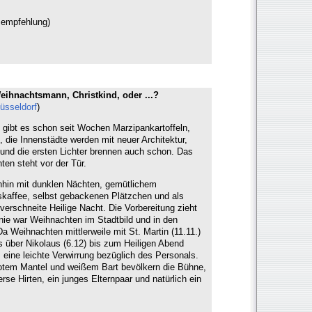
sempfehlung)
eihnachtsmann, Christkind, oder ...?
üsseldorf
)
 gibt es schon seit Wochen Marzipankartoffeln,
 die Innenstädte werden mit neuer Architektur,
 und die ersten Lichter brennen auch schon. Das
en steht vor der Tür.
hin mit dunklen Nächten, gemütlichem
kaffee, selbst gebackenen Plätzchen und als
verschneite Heilige Nacht. Die Vorbereitung zieht
nie war Weihnachten im Stadtbild und in den
a Weihnachten mittlerweile mit St. Martin (11.11.)
 über Nikolaus (6.12) bis zum Heiligen Abend
gs eine leichte Verwirrung bezüglich des Personals.
otem Mantel und weißem Bart bevölkern die Bühne,
se Hirten, ein junges Elternpaar und natürlich ein