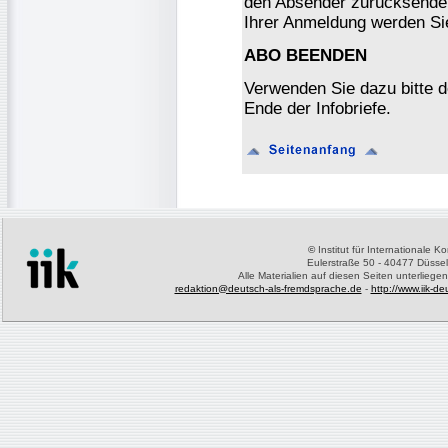
den Absender zurücksenden
Ihrer Anmeldung werden Si
ABO BEENDEN
Verwenden Sie dazu bitte 
Ende der Infobriefe.
©
Institut für Internationale 
Eulerstraße 50 - 40477 Düssel
Alle Materialien auf diesen Seiten unterliege
redaktion@deutsch-als-fremdsprache.de
-
http://www.iik-d