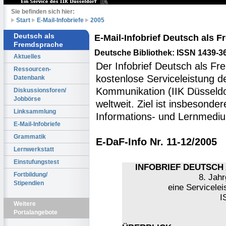
Sie befinden sich hier:
Start
E-Mail-Infobriefe
2005
Deutsch als
E-Mail-Infobrief Deutsch als
Fremdsprache
Deutsche Bibliothek: ISSN 1439-3
Aktuelles
Der Infobrief Deutsch als Fr
Ressourcen-
kostenlose Serviceleistung des
Datenbank
Kommunikation (IIK Düsseldo
Diskussionsforen/
Jobbörse
weltweit. Ziel ist insbesonde
Linksammlung
Informations- und Lernmediu
E-Mail-Infobriefe
Grammatik
E-DaF-Info Nr. 11-12/2005
Lernwerkstatt
Einstufungstest
INFOBRIEF DEUTSCH 
Fortbildung/
8. Jahr
Stipendien
eine Servicelei
I
Weitere
Portalangebote