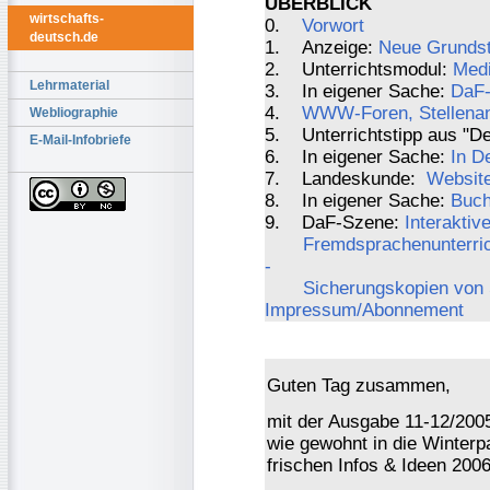
ÜBERBLICK
wirtschafts-
0.
Vorwort
deutsch.de
1. Anzeige:
Neue Grundst
2. Unterrichtsmodul:
Medi
Lehrmaterial
3. In eigener Sache:
DaF-
4.
WWW-Foren, Stellenang
Webliographie
5. Unterrichtstipp aus "De
E-Mail-Infobriefe
6. In eigener Sache:
In D
7. Landeskunde:
Website
8. In eigener Sache:
Buch
9. DaF-Szene:
Interaktiv
Fremdsprachenunterric
-
Sicherungskopien von 
Impressum/Abonnement
Guten Tag zusammen,
mit der Ausgabe 11-12/200
wie gewohnt in die Winterp
frischen Infos & Ideen 2006